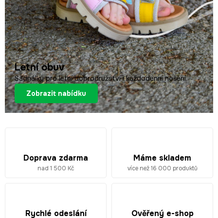
n
í
b
o
t
Letní obuv
y
Sadnálky pro letní dobrodružství i každodenní nošení.
p
Zobrazit nabídku
r
o
d
ě
Doprava zdarma
Máme skladem
t
nad 1 500 Kč
více než 16 000 produktů
i
?
Rychlé odeslání
Ověřený e-shop