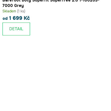
Barefoot boty Superfit Superfree 2.0 1-100203-
7000 Grey
Skladem
(1 ks)
1 699 Kč
od
DETAIL