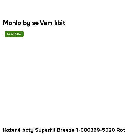
Mohlo by se Vám líbit
NOVINKA
NOVINKA
NOVINKA
NOVINKA
NOVINKA
NOVINKA
NOVINKA
NOVINKA
NOVINKA
NOVINKA
NOVINKA
NOVINKA
Kožené boty Superfit Breeze 1-000369-5020 Rot