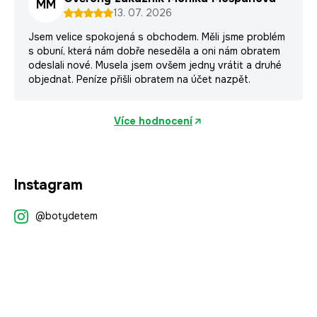
MM
13. 07. 2026
Jsem velice spokojená s obchodem. Měli jsme problém
s obuní, která nám dobře neseděla a oni nám obratem
odeslali nové. Musela jsem ovšem jedny vrátit a druhé
objednat. Peníze přišli obratem na účet nazpět.
Více hodnocení
Z
Instagram
á
p
@botydetem
a
t
í