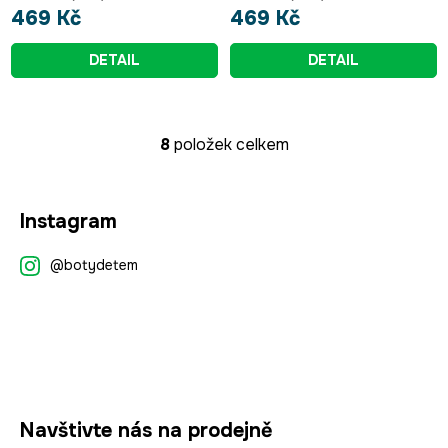
469 Kč
469 Kč
DETAIL
DETAIL
8
položek celkem
O
v
l
Z
á
Instagram
á
d
p
a
@botydetem
a
c
t
í
p
í
r
v
k
y
Navštivte nás na prodejně
v