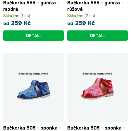
Bačkorka 555 - gumka -
Bačkorka 555 - gumka -
k
ů
modrá
růžová
t
Skladem
(1 ks)
Skladem
(2 ks)
ů
259 Kč
259 Kč
od
od
DETAIL
DETAIL
Bačkorka 505 - sponka -
Bačkorka 505 - sponka -