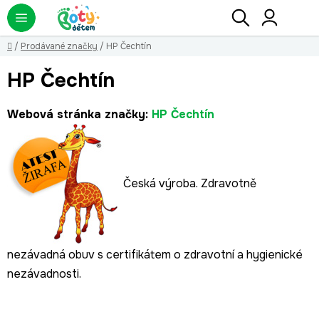
Přejít
Hledat
NÁ
KO
na
obsah
Domů
/
Prodávané značky
/
HP Čechtín
HP Čechtín
Webová stránka značky:
HP Čechtín
Česká výroba. Zdravotně
nezávadná obuv s certifikátem o zdravotní a hygienické
nezávadnosti.