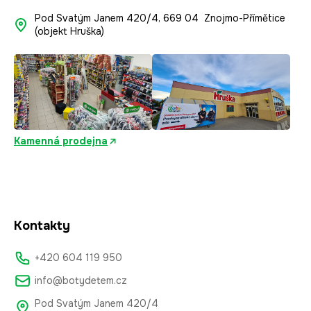
ý
Pod Svatým Janem 420/4, 669 04 Znojmo-Přímětice
p
(objekt Hruška)
i
s
u
Kamenná prodejna
Kontakty
+420 604 119 950
info@botydetem.cz
Pod Svatým Janem 420/4