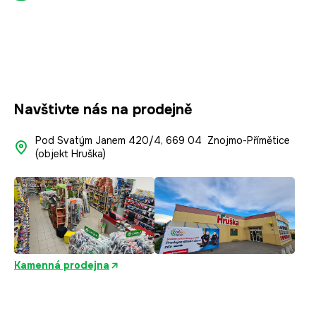
a
v
t
k
í
y
v
ý
p
i
Navštivte nás na prodejně
s
u
Pod Svatým Janem 420/4, 669 04 Znojmo-Přímětice
(objekt Hruška)
Kamenná prodejna