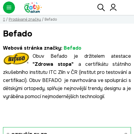
Přejít
Hledat
NÁ
KO
na
obsah
Domů
/
Prodávané značky
/
Befado
Befado
Webová stránka značky:
Befado
Obuv Befado je držitelem atestace
"Zdrowa stopa"
a certifikátu státního
zkušebního institutu ITC Zlín v ČR (institut pro testování a
certifikaci). Obuv BEFADO je navrhována ve spolupráci s
dětskými ortopedy, splňuje nejnovější trendy designu a je
vyráběna pomocí nejmodernějších technologií.