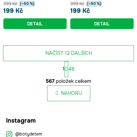
399 Kč
399 Kč
(–50 %)
(–50 %)
199 Kč
199 Kč
DETAIL
DETAIL
NAČÍST 12 DALŠÍCH
S
1
48
t
r
O
á
567
položek celkem
v
n
l
k
NAHORU
á
o
d
v
a
á
Z
c
n
Instagram
á
í
í
p
p
@botydetem
r