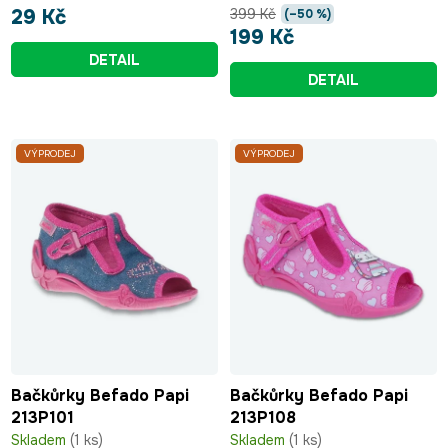
ů
399 Kč
29 Kč
(–50 %)
199 Kč
DETAIL
DETAIL
VÝPRODEJ
VÝPRODEJ
Bačkůrky Befado Papi
Bačkůrky Befado Papi
213P101
213P108
Skladem
(1 ks)
Skladem
(1 ks)