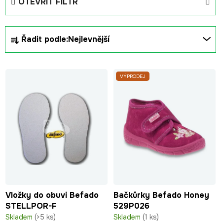
OTEVŘÍT FILTR
Ř
Řadit podle:
Nejlevnější
a
z
V
e
VÝPRODEJ
ý
n
p
í
i
p
s
r
p
o
r
d
o
u
d
k
u
t
Vložky do obuvi Befado
Bačkůrky Befado Honey
k
ů
STELLPOR-F
529P026
t
Skladem
(>5 ks)
Skladem
(1 ks)