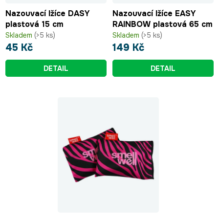
u
Nazouvací lžíce DASY
Nazouvací lžíce EASY
k
plastová 15 cm
RAINBOW plastová 65 cm
t
Skladem
(>5 ks)
Skladem
(>5 ks)
ů
45 Kč
149 Kč
DETAIL
DETAIL