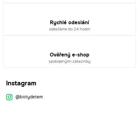
k
y
v
ý
Rychlé odeslání
p
odesíláme do 24 hodin
i
s
u
Ověřený e-shop
spokojenými zákazníky
Z
Instagram
á
p
@botydetem
a
t
í