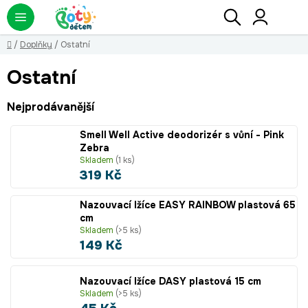
Přejít
Hledat
NÁ
KO
na
obsah
Domů
/
Doplňky
/
Ostatní
Ostatní
Nejprodávanější
Smell Well Active deodorizér s vůní - Pink
Zebra
Skladem
(1 ks)
319 Kč
Nazouvací lžíce EASY RAINBOW plastová 65
cm
Skladem
(>5 ks)
149 Kč
Nazouvací lžíce DASY plastová 15 cm
Skladem
(>5 ks)