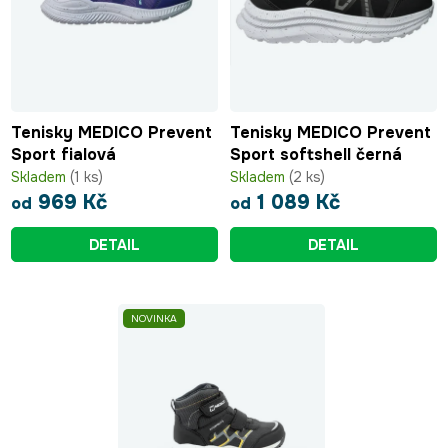
p
o
r
d
o
u
d
k
u
t
Tenisky MEDICO Prevent
Tenisky MEDICO Prevent
k
ů
Sport fialová
Sport softshell černá
t
Skladem
(1 ks)
Skladem
(2 ks)
ů
969 Kč
1 089 Kč
od
od
DETAIL
DETAIL
NOVINKA