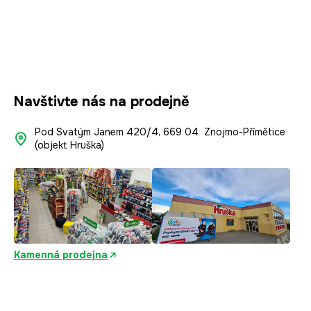
c
t
í
p
í
r
v
k
y
Navštivte nás na prodejně
v
ý
Pod Svatým Janem 420/4, 669 04 Znojmo-Přímětice
p
(objekt Hruška)
i
s
u
Kamenná prodejna