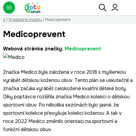
Přejít
Hledat
NÁ
KO
na
obsah
Domů
/
Prodávané značky
/
Medicoprevent
Medicoprevent
Webová stránka značky:
Medicoprevent
Značka Medico byla založena v roce 2018 s myšlenkou
vyrábět dětskou koženou obuv. Tento plán se uskutečnil a
značka začala vyrábět celokožené kvalitní dětské boty.
Díky poptávce rozšířila značka Medico kolekci o dětskou
sportovní obuv. Po několika sezónách bylo jasné, že
sportovní kolekce převyšuje kolekci koženou. A tak v
roce 2022 Medico změnilo orientaci na sportovní a
funkční dětskou obuv.