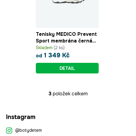
Tenisky MEDICO Prevent
Sport membrána černá
ME-54503/4
Skladem
(2 ks)
1 349 Kč
od
DETAIL
3
položek celkem
O
v
l
Z
á
Instagram
á
d
p
a
@botydetem
a