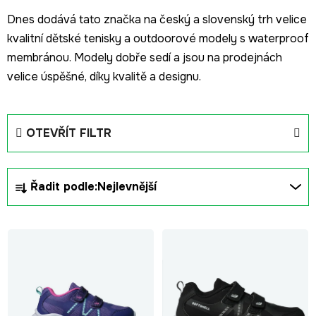
Dnes dodává tato značka na český a slovenský trh velice
kvalitní dětské tenisky a outdoorové modely s waterproof
membránou. Modely dobře sedí a jsou na prodejnách
velice úspěšné, díky kvalitě a designu.
OTEVŘÍT FILTR
Ř
Řadit podle:
Nejlevnější
a
z
V
e
ý
n
p
í
i
p
s
r