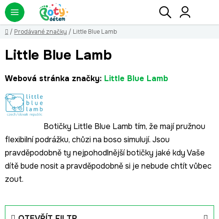
Přejít
Hledat
NÁ
KO
na
obsah
Domů
/
Prodávané značky
/
Little Blue Lamb
Little Blue Lamb
Webová stránka značky:
Little Blue Lamb
Botičky Little Blue Lamb tím, že mají pružnou
flexibilní podrážku, chůzi na boso simulují. Jsou
pravděpodobně ty nejpohodlnější botičky jaké kdy Vaše
dítě bude nosit a pravděpodobně si je nebude chtít vůbec
zout.
OTEVŘÍT FILTR