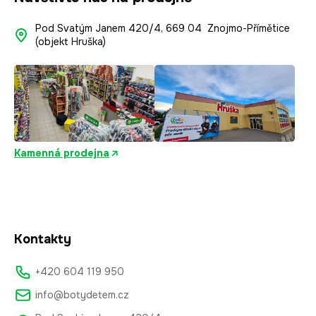
v
ý
Pod Svatým Janem 420/4, 669 04 Znojmo-Přímětice
p
(objekt Hruška)
i
s
u
Kamenná prodejna
Kontakty
+420 604 119 950
info@botydetem.cz