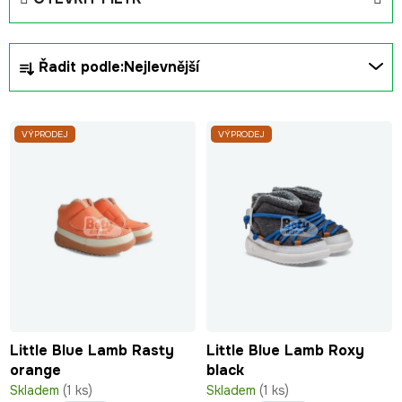
Ř
Řadit podle:
Nejlevnější
a
z
V
e
VÝPRODEJ
VÝPRODEJ
ý
n
p
í
i
p
s
r
p
o
r
d
o
u
d
k
u
t
Little Blue Lamb Rasty
Little Blue Lamb Roxy
k
ů
orange
black
t
Skladem
(1 ks)
Skladem
(1 ks)
ů