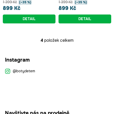
1 399 Kč
1 399 Kč
(–35 %)
(–35 %)
899 Kč
899 Kč
DETAIL
DETAIL
4
položek celkem
O
v
l
Z
á
Instagram
á
d
p
a
@botydetem
a
c
t
í
p
í
r
v
k
y
Navštivte nás na prodejně