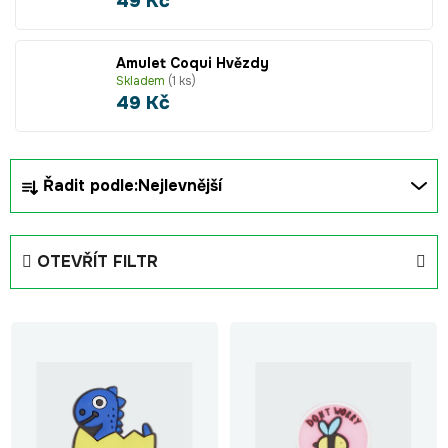
49 Kč
Amulet Coqui Hvězdy
Skladem
(1 ks)
49 Kč
Ř
Řadit podle:
Nejlevnější
a
z
e
OTEVŘÍT FILTR
n
í
V
p
ý
r
p
o
i
d
s
u