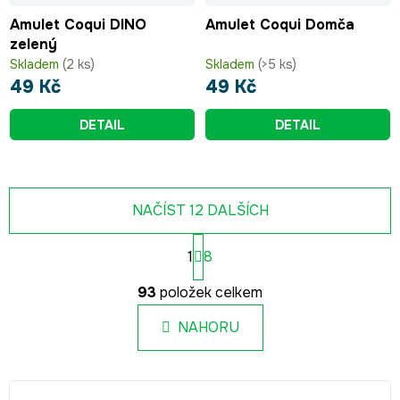
Amulet Coqui DINO
Amulet Coqui Domča
zelený
Skladem
(2 ks)
Skladem
(>5 ks)
49 Kč
49 Kč
DETAIL
DETAIL
NAČÍST 12 DALŠÍCH
S
1
8
t
r
O
á
93
položek celkem
v
n
l
k
NAHORU
á
o
d
v
a
á
c
n