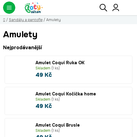
Přejít
Hledat
NÁ
KO
na
obsah
Domů
/
Sandály a pantofle
/
Amulety
Amulety
Nejprodávanější
Amulet Coqui Ruka OK
Skladem
(1 ks)
49 Kč
Amulet Coqui Kočička home
Skladem
(1 ks)
49 Kč
Amulet Coqui Brusle
Skladem
(1 ks)