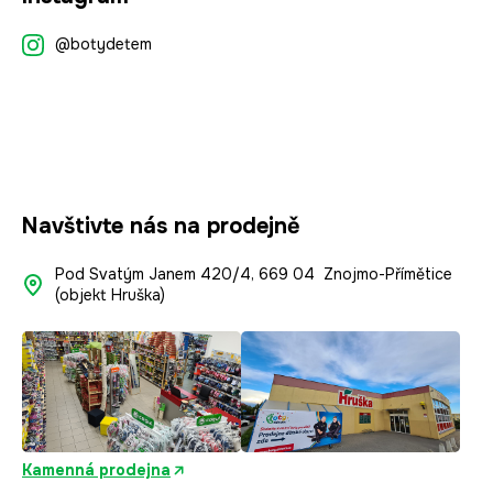
á
p
@botydetem
a
t
í
Navštivte nás na prodejně
Pod Svatým Janem 420/4, 669 04 Znojmo-Přímětice
(objekt Hruška)
Kamenná prodejna