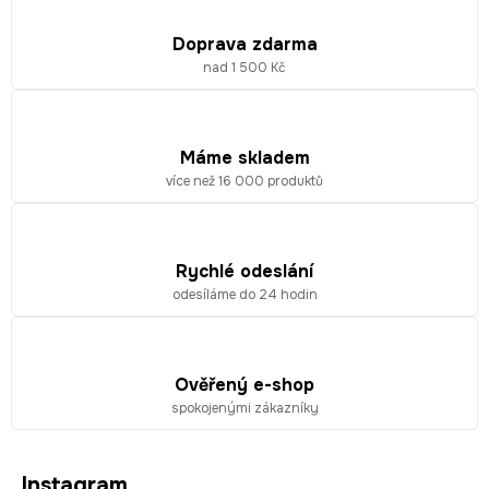
í
í
p
Doprava zdarma
r
nad 1 500 Kč
v
k
y
Máme skladem
v
více než 16 000 produktů
ý
p
i
s
Rychlé odeslání
u
odesíláme do 24 hodin
Ověřený e-shop
spokojenými zákazníky
Z
Instagram