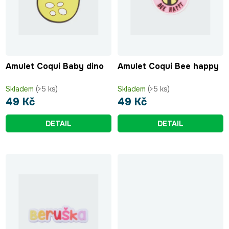
p
k
r
t
o
ů
d
u
Amulet Coqui Baby dino
Amulet Coqui Bee happy
k
t
Skladem
(>5 ks)
Skladem
(>5 ks)
ů
49 Kč
49 Kč
DETAIL
DETAIL