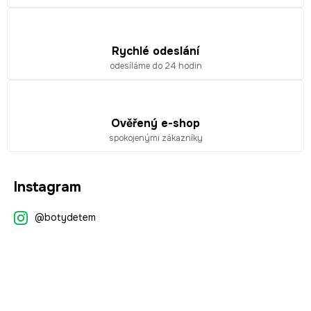
p
i
s
Rychlé odeslání
u
odesíláme do 24 hodin
Ověřený e-shop
spokojenými zákazníky
Z
Instagram
á
p
@botydetem
a
t
í