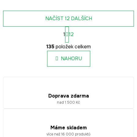
NAČÍST 12 DALŠÍCH
S
1
12
t
r
O
á
135
položek celkem
v
n
l
k
NAHORU
á
o
d
v
a
á
c
n
í
í
p
Doprava zdarma
r
nad 1 500 Kč
v
k
y
Máme skladem
v
více než 16 000 produktů
ý