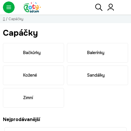
Přejít
Hledat
NÁ
KO
na
obsah
Domů
/
Capáčky
Capáčky
Bačkůrky
Balerínky
Kožené
Sandálky
Zimní
Nejprodávanější