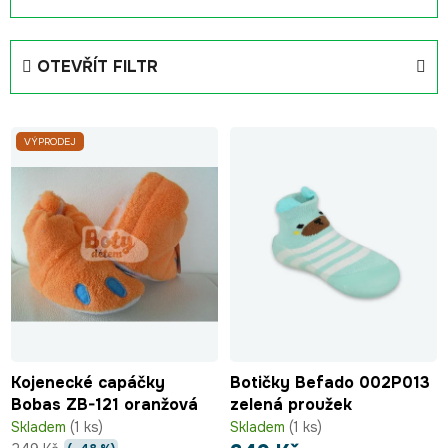
a
z
e
OTEVŘÍT FILTR
n
í
V
p
VÝPRODEJ
ý
r
p
o
i
d
s
u
p
k
r
t
o
ů
d
u
Kojenecké capáčky
Botičky Befado 002P013
k
Bobas ZB-121 oranžová
zelená proužek
t
Skladem
(1 ks)
Skladem
(1 ks)
ů