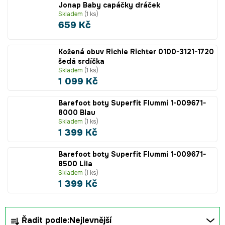
Jonap Baby capáčky dráček
Skladem
(1 ks)
659 Kč
Kožená obuv Richie Richter 0100-3121-1720
šedá srdíčka
Skladem
(1 ks)
1 099 Kč
Barefoot boty Superfit Flummi 1-009671-
8000 Blau
Skladem
(1 ks)
1 399 Kč
Barefoot boty Superfit Flummi 1-009671-
8500 Lila
Skladem
(1 ks)
1 399 Kč
Ř
Řadit podle:
Nejlevnější