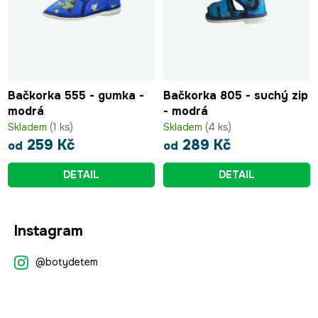
Bačkorka 555 - gumka -
Bačkorka 805 - suchý zip
modrá
- modrá
Skladem
(1 ks)
Skladem
(4 ks)
259 Kč
289 Kč
od
od
DETAIL
DETAIL
Z
Instagram
á
p
@botydetem
a
t
í