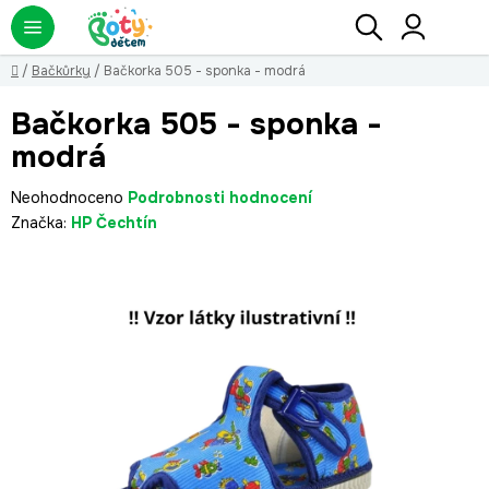
Přejít
Hledat
NÁ
KO
na
obsah
Domů
/
Bačkůrky
/
Bačkorka 505 - sponka - modrá
Bačkorka 505 - sponka -
modrá
Průměrné
Neohodnoceno
Podrobnosti hodnocení
hodnocení
Značka:
HP Čechtín
produktu
je
0,0
z
5
hvězdiček.