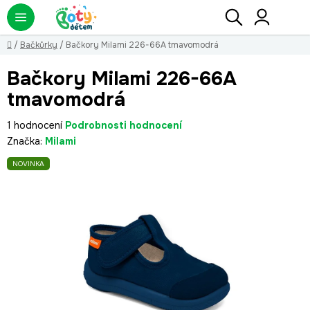
Přejít
Hledat
NÁ
KO
na
obsah
Domů
/
Bačkůrky
/
Bačkory Milami 226-66A tmavomodrá
Bačkory Milami 226-66A
tmavomodrá
Průměrné
1 hodnocení
Podrobnosti hodnocení
hodnocení
Značka:
Milami
produktu
NOVINKA
je
5,0
z
5
hvězdiček.