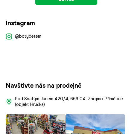
Z
Instagram
á
p
@botydetem
a
t
í
Navštivte nás na prodejně
Pod Svatým Janem 420/4, 669 04 Znojmo-Přímětice
(objekt Hruška)