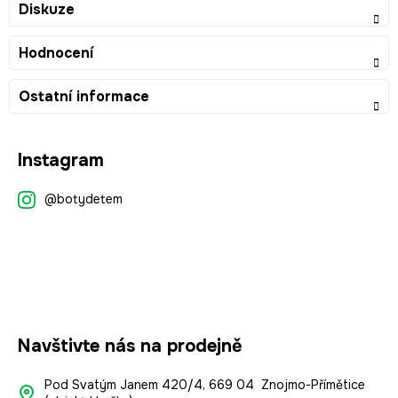
Diskuze
Hodnocení
Ostatní informace
Z
Instagram
á
p
@botydetem
a
t
í
Navštivte nás na prodejně
Pod Svatým Janem 420/4, 669 04 Znojmo-Přímětice