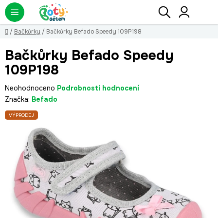
Přejít
Hledat
NÁ
KO
na
obsah
Domů
/
Bačkůrky
/
Bačkůrky Befado Speedy 109P198
Bačkůrky Befado Speedy
109P198
Průměrné
Neohodnoceno
Podrobnosti hodnocení
hodnocení
Značka:
Befado
produktu
VÝPRODEJ
je
0,0
z
5
hvězdiček.