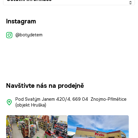
Z
Instagram
á
p
@botydetem
a
t
í
Navštivte nás na prodejně
Pod Svatým Janem 420/4, 669 04 Znojmo-Přímětice
(objekt Hruška)