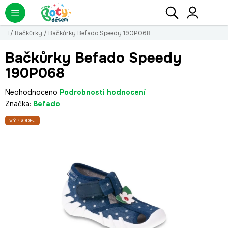
Přejít
Hledat
NÁ
KO
na
obsah
Domů
/
Bačkůrky
/
Bačkůrky Befado Speedy 190P068
Bačkůrky Befado Speedy
190P068
Průměrné
Neohodnoceno
Podrobnosti hodnocení
hodnocení
Značka:
Befado
produktu
VÝPRODEJ
je
0,0
z
5
hvězdiček.