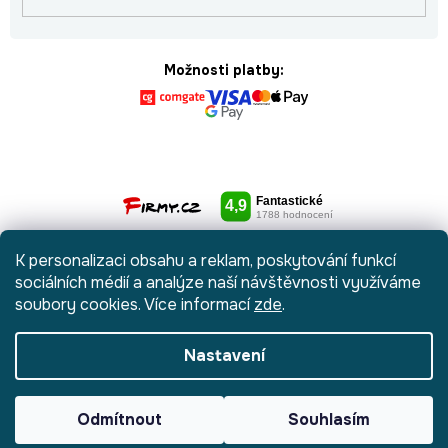
Možnosti platby:
K personalizaci obsahu a reklam, poskytování funkcí
sociálních médií a analýze naší návštěvnosti využíváme
soubory cookies. Více informací
zde
.
Nastavení
Vytvořil Shoptet
|
Anque Media
Odmítnout
Souhlasím
Copyright 2026
Botydetem.cz
. Všechna práva vyhrazena.
Upravit