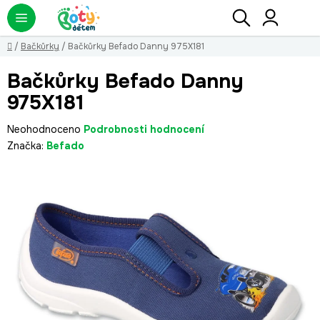
Přejít
Hledat
NÁ
KO
na
obsah
Domů
/
Bačkůrky
/
Bačkůrky Befado Danny 975X181
Bačkůrky Befado Danny
975X181
Průměrné
Neohodnoceno
Podrobnosti hodnocení
hodnocení
Značka:
Befado
produktu
je
0,0
z
5
hvězdiček.