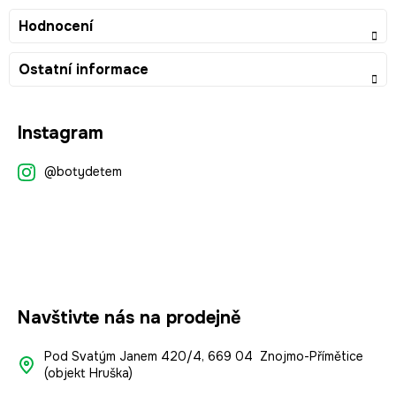
Hodnocení
Ostatní informace
Z
Instagram
á
p
@botydetem
a
t
í
Navštivte nás na prodejně
Pod Svatým Janem 420/4, 669 04 Znojmo-Přímětice
(objekt Hruška)