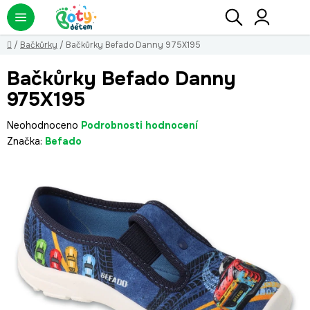
Přejít
Hledat
NÁ
KO
na
obsah
Domů
/
Bačkůrky
/
Bačkůrky Befado Danny 975X195
Bačkůrky Befado Danny
975X195
Průměrné
Neohodnoceno
Podrobnosti hodnocení
hodnocení
Značka:
Befado
produktu
je
0,0
z
5
hvězdiček.