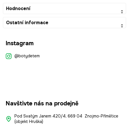
Hodnocení
Ostatní informace
Z
Instagram
á
p
@botydetem
a
t
í
Navštivte nás na prodejně
Pod Svatým Janem 420/4, 669 04 Znojmo-Přímětice
(objekt Hruška)