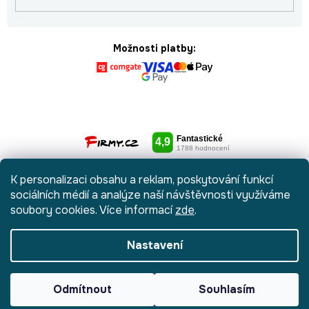
Možnosti platby:
K personalizaci obsahu a reklam, poskytování funkcí
sociálních médií a analýze naší návštěvnosti využíváme
soubory cookies. Více informací
zde
.
Nastavení
Vytvořil Shoptet
|
Anque Media
Odmítnout
Souhlasím
Copyright 2026
Botydetem.cz
. Všechna práva vyhrazena.
Upravit