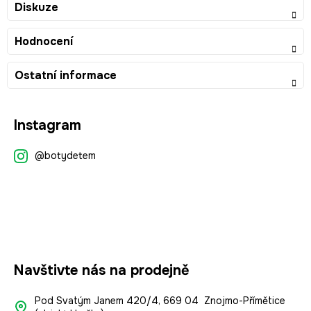
Diskuze
Hodnocení
Ostatní informace
Z
Instagram
á
p
@botydetem
a
t
í
Navštivte nás na prodejně
Pod Svatým Janem 420/4, 669 04 Znojmo-Přímětice