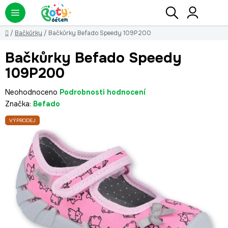
Přejít
Hledat
NÁ
KO
na
obsah
Domů
/
Bačkůrky
/
Bačkůrky Befado Speedy 109P200
Bačkůrky Befado Speedy
109P200
Průměrné
Neohodnoceno
Podrobnosti hodnocení
hodnocení
Značka:
Befado
produktu
VÝPRODEJ
je
0,0
z
5
hvězdiček.