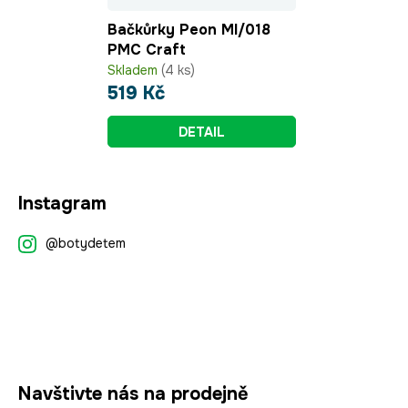
Bačkůrky Peon MI/018
PMC Craft
Skladem
(4 ks)
519 Kč
DETAIL
Z
Instagram
á
p
@botydetem
a
t
í
Navštivte nás na prodejně