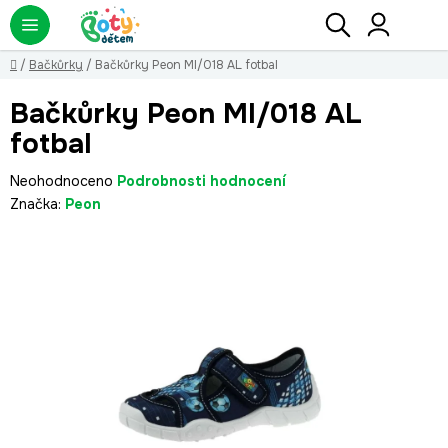
Přejít
Hledat
NÁ
KO
na
obsah
Domů
/
Bačkůrky
/
Bačkůrky Peon MI/018 AL fotbal
Bačkůrky Peon MI/018 AL
fotbal
Průměrné
Neohodnoceno
Podrobnosti hodnocení
hodnocení
Značka:
Peon
produktu
je
0,0
z
5
hvězdiček.