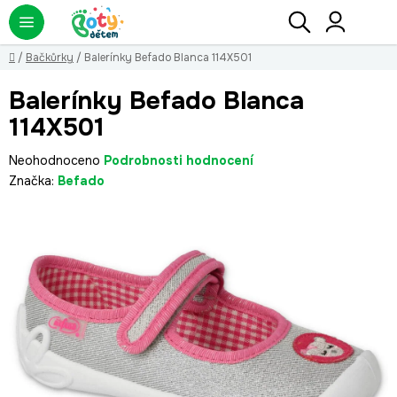
Přejít
Hledat
NÁ
KO
na
obsah
Domů
/
Bačkůrky
/
Balerínky Befado Blanca 114X501
Balerínky Befado Blanca
114X501
Průměrné
Neohodnoceno
Podrobnosti hodnocení
hodnocení
Značka:
Befado
produktu
je
0,0
z
5
hvězdiček.