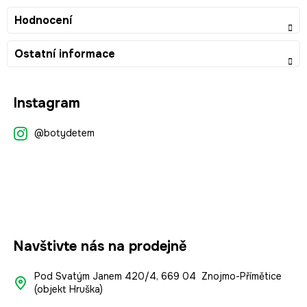
Hodnocení
Ostatní informace
Z
Instagram
á
p
@botydetem
a
t
í
Navštivte nás na prodejně
Pod Svatým Janem 420/4, 669 04 Znojmo-Přímětice
(objekt Hruška)