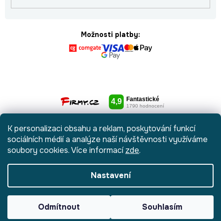
Možnosti platby:
K personalizaci obsahu a reklam, poskytování funkcí
sociálních médií a analýze naší návštěvnosti využíváme
soubory cookies. Více informací
zde
.
Nastavení
Vytvořil Shoptet
|
Anque Media
Odmítnout
Souhlasím
Copyright 2026
Botydetem.cz
. Všechna práva vyhrazena.
Upravit