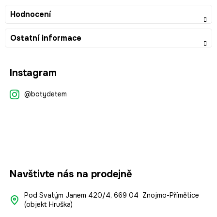
Hodnocení
Ostatní informace
Z
Instagram
á
p
@botydetem
a
t
í
Navštivte nás na prodejně
Pod Svatým Janem 420/4, 669 04 Znojmo-Přímětice
(objekt Hruška)