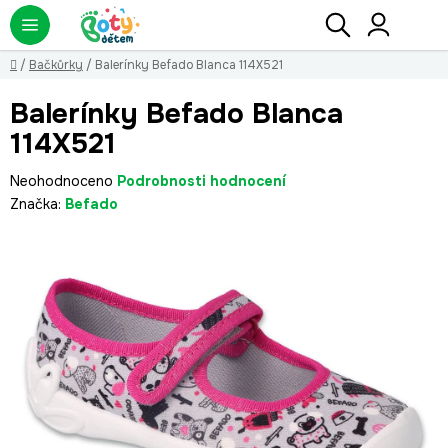
Přejít
Hledat
NÁ
KO
na
obsah
Domů
/
Bačkůrky
/
Balerínky Befado Blanca 114X521
Balerínky Befado Blanca
114X521
Průměrné
Neohodnoceno
Podrobnosti hodnocení
hodnocení
Značka:
Befado
produktu
je
0,0
z
5
hvězdiček.