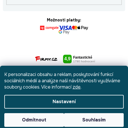
Možnosti platby:
K personalizaci obsahu a reklam, poskytování funkcí
sociálních médií a analýze naší návštěvnosti využíváme
soubory cookies. Více informací
zde
.
Nastavení
Vytvořil Shoptet
|
Anque Media
Odmítnout
Souhlasím
Copyright 2026
Botydetem.cz
. Všechna práva vyhrazena.
Upravit