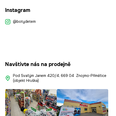
Z
Instagram
á
p
@botydetem
a
t
í
Navštivte nás na prodejně
Pod Svatým Janem 420/4, 669 04 Znojmo-Přímětice
(objekt Hruška)