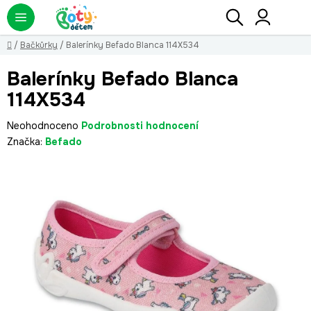
Přejít
Hledat
NÁ
KO
na
obsah
Domů
/
Bačkůrky
/
Balerínky Befado Blanca 114X534
Balerínky Befado Blanca
114X534
Průměrné
Neohodnoceno
Podrobnosti hodnocení
hodnocení
Značka:
Befado
produktu
je
0,0
z
5
hvězdiček.