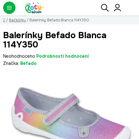
Přejít
Hledat
NÁ
KO
na
obsah
Domů
/
Bačkůrky
/
Balerínky Befado Blanca 114Y350
Balerínky Befado Blanca
114Y350
Průměrné
Neohodnoceno
Podrobnosti hodnocení
hodnocení
Značka:
Befado
produktu
je
0,0
z
5
hvězdiček.