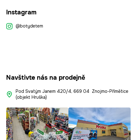
Z
Instagram
á
p
@botydetem
a
t
í
Navštivte nás na prodejně
Pod Svatým Janem 420/4, 669 04 Znojmo-Přímětice
(objekt Hruška)