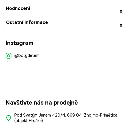
Hodnocení
Ostatní informace
Z
Instagram
á
p
@botydetem
a
t
í
Navštivte nás na prodejně
Pod Svatým Janem 420/4, 669 04 Znojmo-Přímětice
(objekt Hruška)