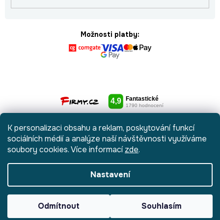
Možnosti platby:
K personalizaci obsahu a reklam, poskytování funkcí
sociálních médií a analýze naší návštěvnosti využíváme
soubory cookies. Více informací
zde
.
Nastavení
Vytvořil Shoptet
|
Anque Media
Odmítnout
Souhlasím
Copyright 2026
Botydetem.cz
. Všechna práva vyhrazena.
Upravit