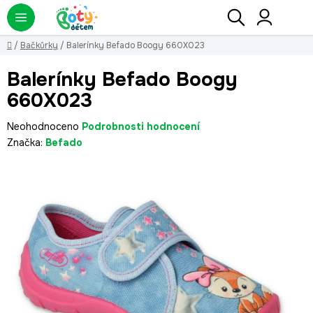
Přejít
Hledat
NÁ
KO
na
obsah
Domů
/
Bačkůrky
/
Balerínky Befado Boogy 660X023
Balerínky Befado Boogy
660X023
Průměrné
Neohodnoceno
Podrobnosti hodnocení
hodnocení
Značka:
Befado
produktu
je
0,0
z
5
hvězdiček.