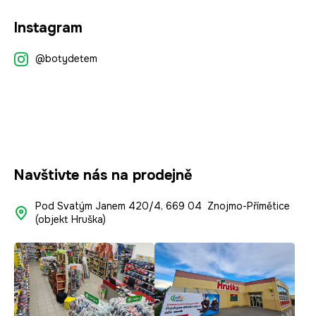
Z
Instagram
á
p
@botydetem
a
t
í
Navštivte nás na prodejně
Pod Svatým Janem 420/4, 669 04 Znojmo-Přímětice
(objekt Hruška)