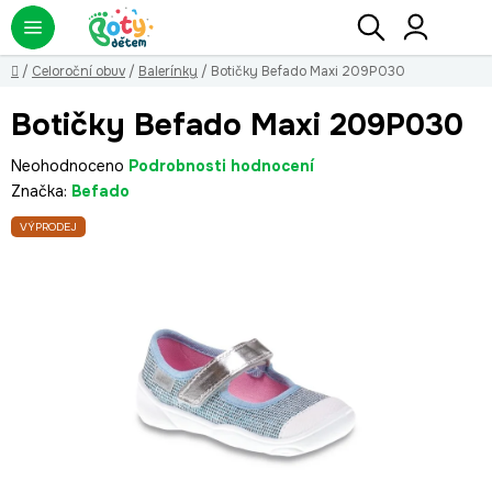
Přejít
Hledat
NÁ
KO
na
obsah
Domů
/
Celoroční obuv
/
Balerínky
/
Botičky Befado Maxi 209P030
Botičky Befado Maxi 209P030
Průměrné
Neohodnoceno
Podrobnosti hodnocení
hodnocení
Značka:
Befado
produktu
VÝPRODEJ
je
0,0
z
5
hvězdiček.