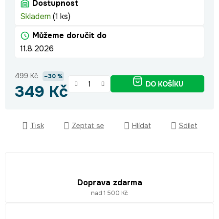
Dostupnost
Skladem
(1 ks)
Můžeme doručit do
11.8.2026
499 Kč
–30 %
DO KOŠÍKU
349 Kč
Měrná cena:
Tisk
Zeptat se
Hlídat
Sdílet
Doprava zdarma
nad 1 500 Kč