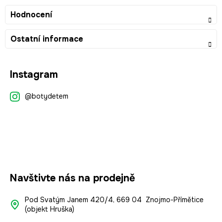
Hodnocení
Ostatní informace
Z
Instagram
á
p
@botydetem
a
t
í
Navštivte nás na prodejně
Pod Svatým Janem 420/4, 669 04 Znojmo-Přímětice
(objekt Hruška)