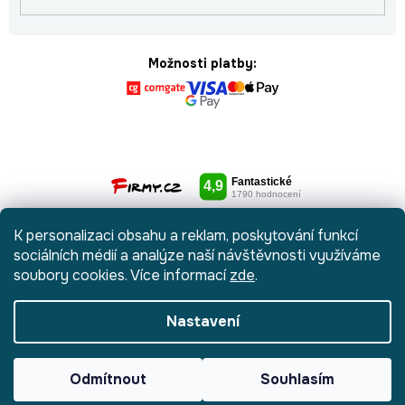
Možnosti platby:
K personalizaci obsahu a reklam, poskytování funkcí
sociálních médií a analýze naší návštěvnosti využíváme
soubory cookies. Více informací
zde
.
Nastavení
Vytvořil Shoptet
|
Anque Media
Odmítnout
Souhlasím
Copyright 2026
Botydetem.cz
. Všechna práva vyhrazena.
Upravit