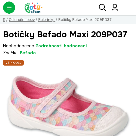
Přejít
Hledat
NÁ
KO
na
obsah
Domů
/
Celoroční obuv
/
Balerínky
/
Botičky Befado Maxi 209P037
Botičky Befado Maxi 209P037
Průměrné
Neohodnoceno
Podrobnosti hodnocení
hodnocení
Značka:
Befado
produktu
VÝPRODEJ
je
0,0
z
5
hvězdiček.