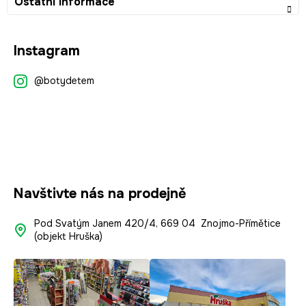
Ostatní informace
Z
Instagram
á
p
@botydetem
a
t
í
Navštivte nás na prodejně
Pod Svatým Janem 420/4, 669 04 Znojmo-Přímětice
(objekt Hruška)