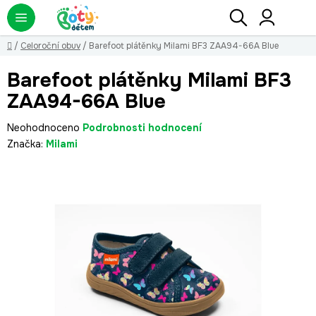
Přejít
Hledat
NÁ
KO
na
obsah
Domů
/
Celoroční obuv
/
Barefoot plátěnky Milami BF3 ZAA94-66A Blue
Barefoot plátěnky Milami BF3
ZAA94-66A Blue
Průměrné
Neohodnoceno
Podrobnosti hodnocení
hodnocení
Značka:
Milami
produktu
je
0,0
z
5
hvězdiček.