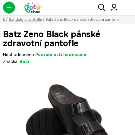
Přejít
Hledat
NÁ
KO
na
obsah
Domů
/
Sandály a pantofle
/
Batz Zeno Black pánské zdravotní pantofle
Batz Zeno Black pánské
zdravotní pantofle
Průměrné
Neohodnoceno
Podrobnosti hodnocení
hodnocení
Značka:
Batz
produktu
je
0,0
z
5
hvězdiček.