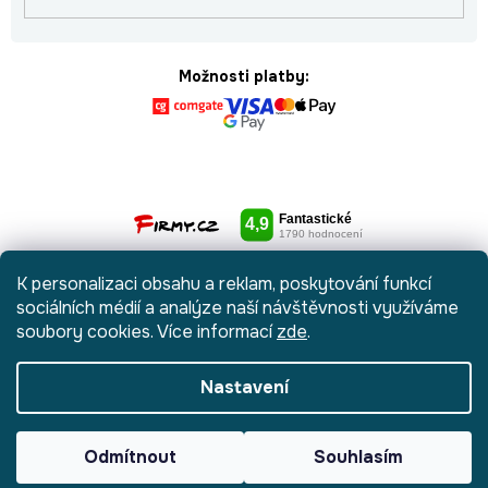
Možnosti platby:
K personalizaci obsahu a reklam, poskytování funkcí
sociálních médií a analýze naší návštěvnosti využíváme
soubory cookies. Více informací
zde
.
Nastavení
Vytvořil Shoptet
|
Anque Media
Odmítnout
Souhlasím
Copyright 2026
Botydetem.cz
. Všechna práva vyhrazena.
Upravit