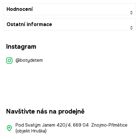
Hodnocení
Ostatní informace
Z
Instagram
á
p
@botydetem
a
t
í
Navštivte nás na prodejně
Pod Svatým Janem 420/4, 669 04 Znojmo-Přímětice
(objekt Hruška)