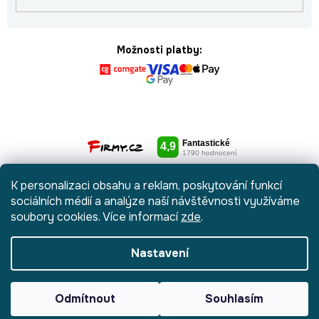
Možnosti platby:
K personalizaci obsahu a reklam, poskytování funkcí
sociálních médií a analýze naší návštěvnosti využíváme
soubory cookies. Více informací
zde
.
Nastavení
Vytvořil Shoptet
|
Anque Media
Odmítnout
Souhlasím
Copyright 2026
Botydetem.cz
. Všechna práva vyhrazena.
Upravit