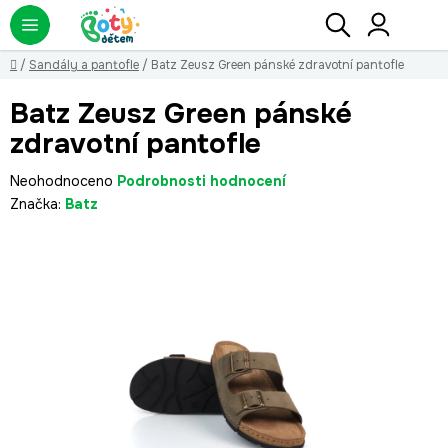
Přejít
Hledat
NÁ
KO
na
obsah
Domů
/
Sandály a pantofle
/
Batz Zeusz Green pánské zdravotní pantofle
Batz Zeusz Green pánské
zdravotní pantofle
Průměrné
Neohodnoceno
Podrobnosti hodnocení
hodnocení
Značka:
Batz
produktu
je
0,0
z
5
hvězdiček.