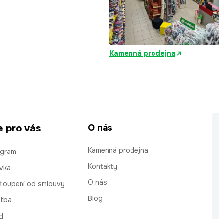
Kamenná prodejna
e pro vás
O nás
Kamenná prodejna
ogram
Kontakty
vka
O nás
stoupení od smlouvy
Blog
atba
d