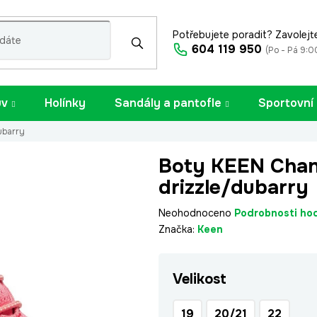
Potřebujete poradit? Zavolejt
604 119 950
(Po - Pá 9:0
uv
Holínky
Sandály a pantofle
Sportovní
ubarry
Boty KEEN Chan
drizzle/dubarry
Průměrné
Neohodnoceno
Podrobnosti ho
hodnocení
Značka:
Keen
produktu
je
Velikost
0,0
z
5
19
20/21
22