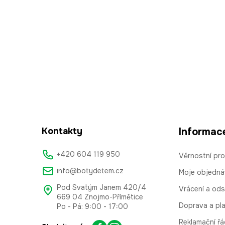
Kontakty
Informac
+420 604 119 950
Věrnostní pr
info@botydetem.cz
Moje objedná
Pod Svatým Janem 420/4
Vrácení a od
669 04 Znojmo-Přímětice
Doprava a pl
Po - Pá: 9:00 - 17:00
Reklamační řá