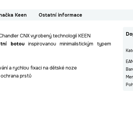
načka
Keen
Ostatní informace
Do
t Chandler CNX vyrobený technologií KEEN
etní botou
inspirovanou minimalistickým typem
Kat
EA
ní a rychlou fixaci na dětské noze
Bar
 ochrana prstů
Me
Poh