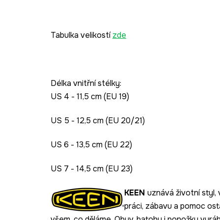
Tabulka velikostí
zde
Délka vnitřní stélky:
US 4 - 11,5 cm (EU 19)
US 5 - 12,5 cm (EU 20/21)
US 6 - 13,5 cm (EU 22)
US 7 - 14,5 cm (EU 23)
KEEN
uznává životní styl
práci, zábavu a pomoc ost
všem, co děláme. Obuv, batohy i ponožky vyrábí