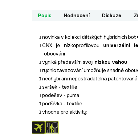
Popis
Hodnocení
Diskuze
Z
novinka v kolekci dětských hybridních bo
CNX je nízkoprofilovou
univerzální l
obouvání
vyniká především svojí
nízkou vahou
rychlozavazování umožňuje snadné obouvá
nechybí ani nepostradatelná patentovaná
svršek - textílie
podešev - guma
podšívka - textílie
vhodné pro aktivity: