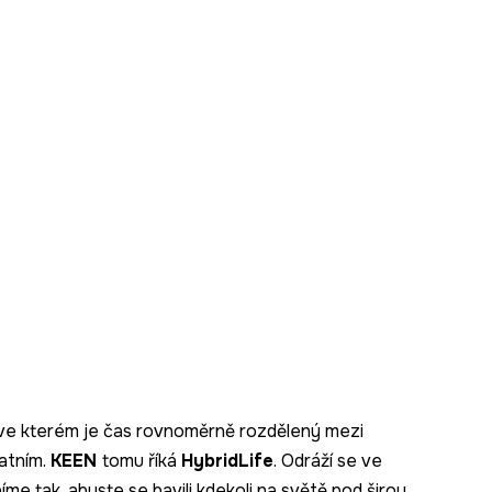
, ve kterém je čas rovnoměrně rozdělený mezi
atním.
KEEN
tomu říká
HybridLife
. Odráží se ve
me tak, abyste se bavili kdekoli na světě pod širou