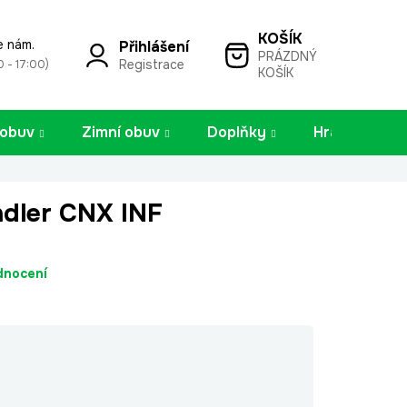
e nám.
Přihlášení
PRÁZDNÝ
NÁKUPNÍ
Registrace
0 - 17:00)
KOŠÍK
KOŠÍK
 obuv
Zimní obuv
Doplňky
Hračky
dler CNX INF
dnocení