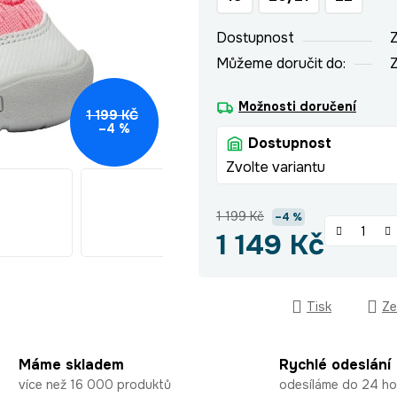
hvězdiček.
Dostupnost
Z
Můžeme doručit do:
Z
Možnosti doručení
1 199 KČ
–4 %
Dostupnost
Zvolte variantu
1 199 Kč
–4 %
1 149 Kč
Měrná cena:
Tisk
Ze
Máme skladem
Rychlé odeslání
více než 16 000 produktů
odesíláme do 24 ho