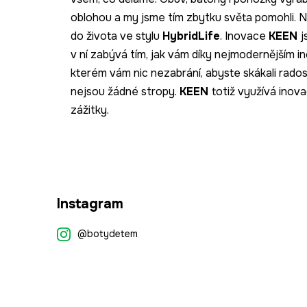
oblohou a my jsme tím zbytku světa pomohli. 
do života ve stylu
HybridLife
. Inovace
KEEN
j
v ní zabývá tím, jak vám díky nejmodernějším 
kterém vám nic nezabrání, abyste skákali rados
nejsou žádné stropy.
KEEN
totiž využívá inov
zážitky.
Z
Instagram
á
p
@botydetem
a
t
í