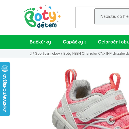
Přejít
na
obsah
Bačkůrky
Capáčky
Celoroční ob
Domů
/
Sportovní obuv
/
Boty KEEN Chandler CNX INF drizzle/d