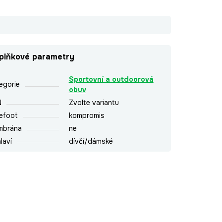
plňkové parametry
Sportovní a outdoorová
egorie
obuv
N
Zvolte variantu
efoot
kompromis
mbrána
ne
laví
dívčí/dámské