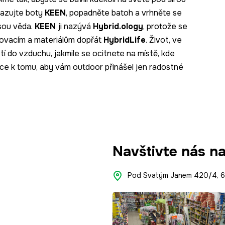
Nazujte boty
KEEN
, popadněte batoh a vrhněte se
sou věda.
KEEN
ji nazývá
Hybrid.ology
, protože se
inovacím a materiálům dopřát
HybridLife
. Život, ve
tí do vzduchu, jakmile se ocitnete na místě, kde
ace k tomu, aby vám outdoor přinášel jen radostné
Navštivte nás n
Pod Svatým Janem 420/4, 66