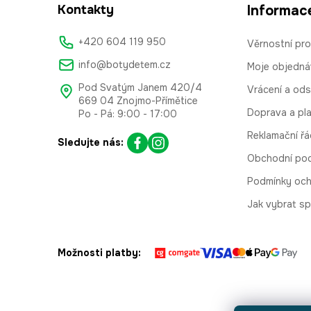
Kontakty
Informac
+420 604 119 950
Věrnostní pr
info@botydetem.cz
Moje objedná
Pod Svatým Janem 420/4
Vrácení a od
669 04 Znojmo-Přímětice
Doprava a pl
Po - Pá: 9:00 - 17:00
Reklamační řá
Sledujte nás:
Obchodní po
Podmínky och
Jak vybrat sp
Možnosti platby: