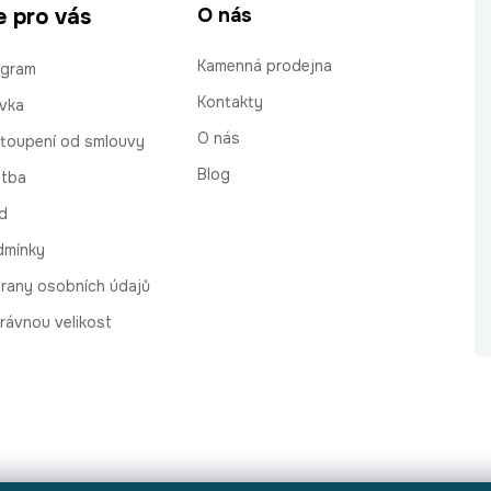
e pro vás
O nás
Kamenná prodejna
ogram
Kontakty
vka
O nás
stoupení od smlouvy
Blog
atba
d
dmínky
rany osobních údajů
rávnou velikost