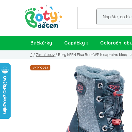
Přejít
na
obsah
Bačkůrky
Capáčky
Celoroční ob
Domů
/
Zimní obuv
/
Boty KEEN Elsa Boot WP K captains blue/su
VÝPRODEJ