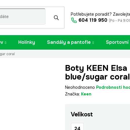
Potřebujete poradit? Zavolejt
604 119 950
(Po - Pá 9:0
uv
Holínky
Sandály a pantofle
Sportovní
gar coral
Boty KEEN Elsa 
blue/sugar coral
Průměrné
Neohodnoceno
Podrobnosti ho
hodnocení
Značka:
Keen
produktu
je
Velikost
0,0
z
5
24