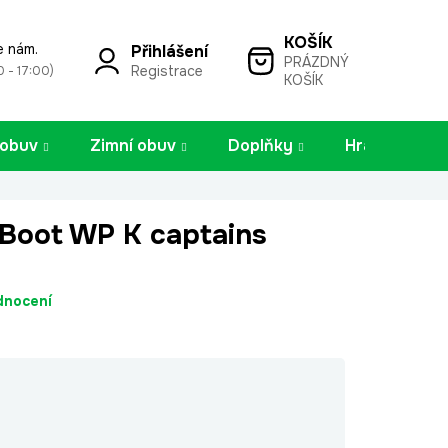
e nám.
Přihlášení
PRÁZDNÝ
NÁKUPNÍ
Registrace
0 - 17:00)
KOŠÍK
KOŠÍK
 obuv
Zimní obuv
Doplňky
Hračky
Boot WP K captains
dnocení