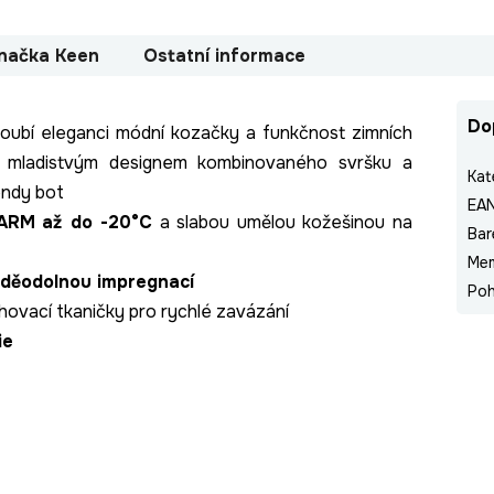
načka
Keen
Ostatní informace
Do
kloubí eleganci módní kozačky a funkčnost zimních
ým, mladistvým designem kombinovaného svršku a
Kat
endy bot
EA
WARM
až do -20°C
a slabou umělou kožešinou na
Bar
Me
děodolnou impregnací
Poh
ovací tkaničky pro rychlé zavázání
ie