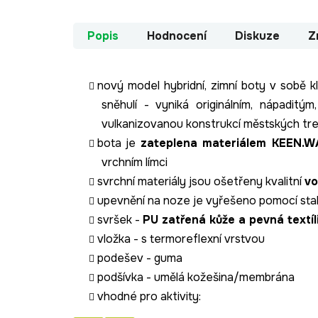
Popis
Hodnocení
Diskuze
Z
nový model hybridní, zimní boty v sobě 
sněhulí - vyniká originálním, nápadit
vulkanizovanou konstrukcí městských tr
bota je
zateplena materiálem KEEN.
vrchním límci
svrchní materiály jsou ošetřeny kvalitní
vo
upevnění na noze je vyřešeno pomocí stah
svršek -
PU zatřená kůže a pevná textíl
vložka - s termoreflexní vrstvou
podešev - guma
podšívka - umělá kožešina/membrána
vhodné pro aktivity: