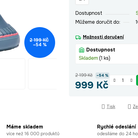
hvězdiček.
Dostupnost
Můžeme doručit do:
Možnosti doručení
2 199 KČ
–54 %
Dostupnost
Skladem
(1 ks)
2 199 Kč
–54 %
999 Kč
Měrná cena:
Tisk
Ze
Máme skladem
Rychlé odeslání
více než 16 000 produktů
odesíláme do 24 ho