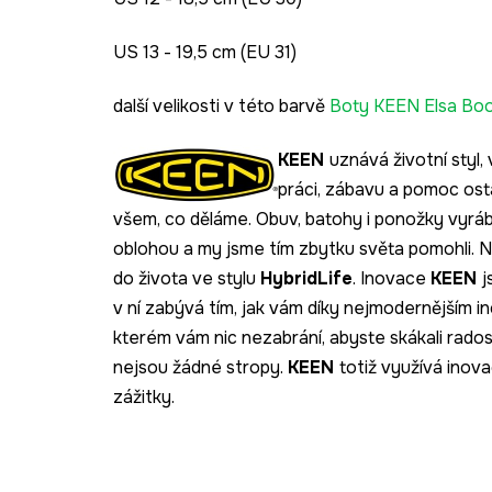
US 13 - 19,5 cm (EU 31)
další velikosti v této barvě
Boty KEEN Elsa Boo
KEEN
uznává životní styl
práci, zábavu a pomoc ost
všem, co děláme. Obuv, batohy i ponožky vyrábí
oblohou a my jsme tím zbytku světa pomohli. 
do života ve stylu
HybridLife
. Inovace
KEEN
j
v ní zabývá tím, jak vám díky nejmodernějším 
kterém vám nic nezabrání, abyste skákali rados
nejsou žádné stropy.
KEEN
totiž využívá inov
zážitky.