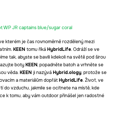
t WP JR captains blue/sugar coral
, ve kterém je čas rovnoměrně rozdělený mezi
atním.
KEEN
tomu říká
HybridLife
. Odráží se ve
me tak, abyste se bavili kdekoli na světě pod širou
Nazujte boty
KEEN
, popadněte batoh a vrhněte se
sou věda.
KEEN
ji nazývá
Hybrid.ology
, protože se
inovacím a materiálům dopřát
HybridLife
. Život, ve
tí do vzduchu, jakmile se ocitnete na místě, kde
ace k tomu, aby vám outdoor přinášel jen radostné