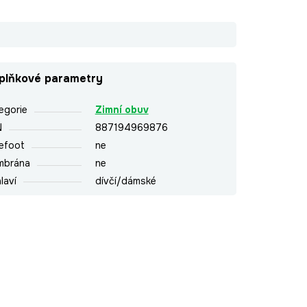
plňkové parametry
egorie
Zimní obuv
N
887194969876
efoot
ne
mbrána
ne
laví
dívčí/dámské