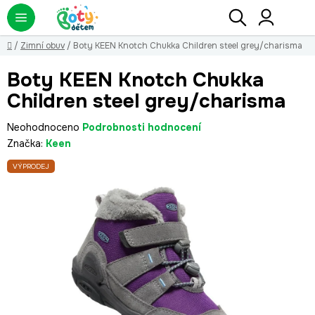
Přejít
Hledat
NÁ
KO
na
obsah
Domů
/
Zimní obuv
/
Boty KEEN Knotch Chukka Children steel grey/charisma
Boty KEEN Knotch Chukka
Children steel grey/charisma
Průměrné
Neohodnoceno
Podrobnosti hodnocení
hodnocení
Značka:
Keen
produktu
VÝPRODEJ
je
0,0
z
5
hvězdiček.