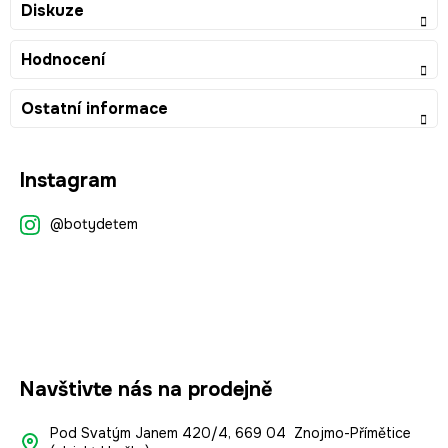
Diskuze
Hodnocení
Ostatní informace
Z
Instagram
á
p
@botydetem
a
t
í
Navštivte nás na prodejně
Pod Svatým Janem 420/4, 669 04 Znojmo-Přímětice