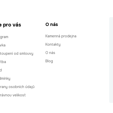
e pro vás
O nás
Kamenná prodejna
ogram
Kontakty
vka
O nás
stoupení od smlouvy
Blog
atba
d
dmínky
rany osobních údajů
rávnou velikost