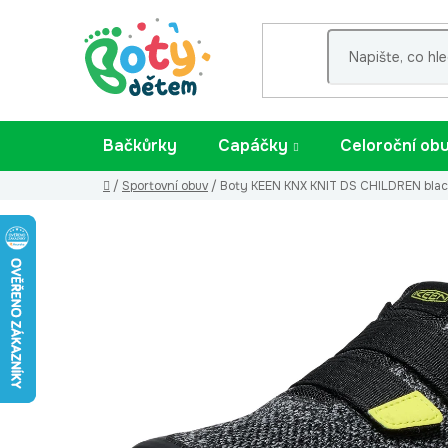
Přejít
na
obsah
Bačkůrky
Capáčky
Celoroční ob
Domů
/
Sportovní obuv
/
Boty KEEN KNX KNIT DS CHILDREN blac