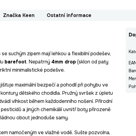
Značka
Keen
Ostatní informace
Do
Kat
S
se suchým zipem mají lehkou a flexibilní podešev,
ylu
barefoot
. Nepatrný
4mm drop
(sklon od paty
EA
triktní minimalistické podešve.
Bar
Me
išťuje maximální bezpečí a pohodlí při pohybu ve
Poh
kontury dětského chodidla. Pružný svršek z úpletu
dvádí vlhkost během každodenního nošení. Přírodní
pesticidů a jiných chemikálií uvnitř boty přirozeně
vládnou obout jednoduše samy.
kem namočeným ve vlažné vodě. Sušte pozvolna,