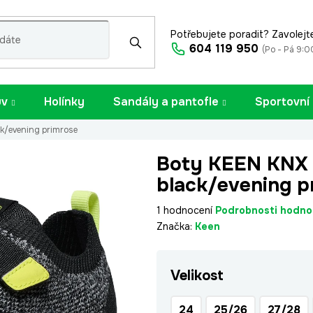
Potřebujete poradit? Zavolejt
604 119 950
(Po - Pá 9:0
uv
Holínky
Sandály a pantofle
Sportovní
k/evening primrose
Boty KEEN KNX
black/evening p
Průměrné
1 hodnocení
Podrobnosti hodno
hodnocení
Značka:
Keen
produktu
je
Velikost
1,0
z
5
24
25/26
27/28