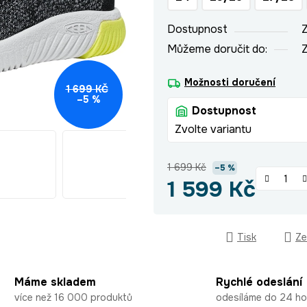
hvězdiček.
Dostupnost
Z
Můžeme doručit do:
Z
Možnosti doručení
1 699 KČ
–5 %
Dostupnost
Zvolte variantu
1 699 Kč
–5 %
1 599 Kč
Měrná cena:
Tisk
Ze
Máme skladem
Rychlé odeslání
více než 16 000 produktů
odesíláme do 24 ho