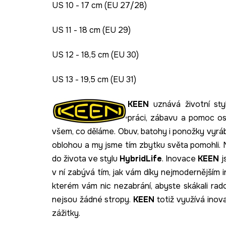
US 10 - 17 cm (EU 27/28)
US 11 - 18 cm (EU 29)
US 12 - 18,5 cm (EU 30)
US 13 - 19,5 cm (EU 31)
KEEN
uznává životní st
práci, zábavu a pomoc o
všem, co děláme. Obuv, batohy i ponožky vyrábí
oblohou a my jsme tím zbytku světa pomohli.
do života ve stylu
HybridLife
. Inovace
KEEN
j
v ní zabývá tím, jak vám díky nejmodernějším
kterém vám nic nezabrání, abyste skákali rado
nejsou žádné stropy.
KEEN
totiž využívá ino
zážitky.