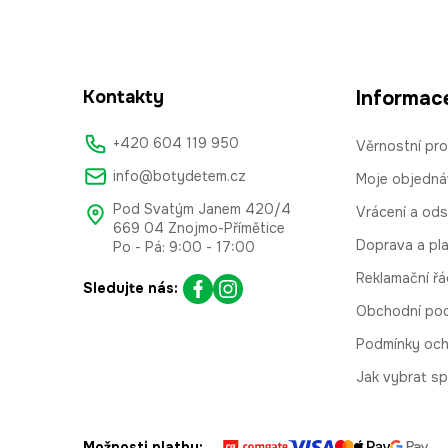
Kontakty
Informac
+420 604 119 950
Věrnostní pr
info@botydetem.cz
Moje objedná
Pod Svatým Janem 420/4
Vrácení a od
669 04 Znojmo-Přímětice
Doprava a pl
Po - Pá: 9:00 - 17:00
Reklamační řá
Sledujte nás:
Obchodní po
Podmínky och
Jak vybrat sp
Možnosti platby: