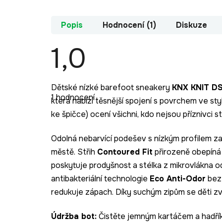
Popis
Hodnocení (1)
Diskuze
1,0
Průměrné
Dětské nízké barefoot sneakery
KNX KNIT D
hodnocení
1 hodnocení
produktu
která nabízí těsnější spojení s povrchem ve st
je
ke špičce) ocení všichni, kdo nejsou příznivci s
1,0
z
5
hvězdiček.
Odolná nebarvící podešev s nízkým profilem zaj
městě. Střih
Contoured Fit
přirozeně obepíná 
poskytuje prodyšnost a stélka z mikrovlákna o
antibakteriální technologie
Eco Anti-Odor
bez 
redukuje zápach. Díky suchým zipům se děti z
Údržba bot:
Čistěte jemným kartáčem a hadří