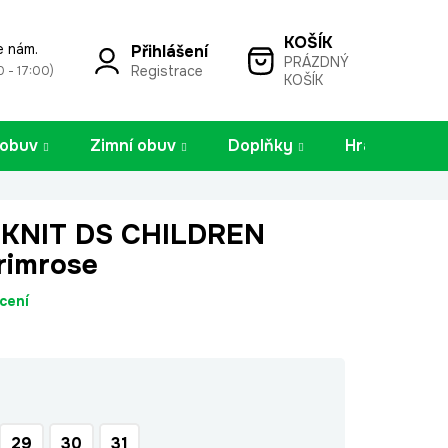
e nám.
Přihlášení
PRÁZDNÝ
NÁKUPNÍ
Registrace
0 - 17:00)
KOŠÍK
KOŠÍK
 obuv
Zimní obuv
Doplňky
Hračky
 KNIT DS CHILDREN
rimrose
cení
29
30
31