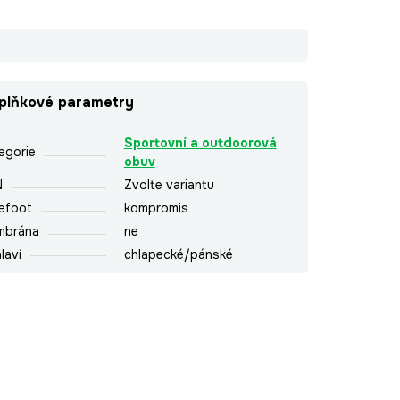
plňkové parametry
Sportovní a outdoorová
egorie
obuv
N
Zvolte variantu
efoot
kompromis
mbrána
ne
laví
chlapecké/pánské