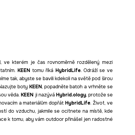
yl, ve kterém je čas rovnoměrně rozdělený mezi
statním.
KEEN
tomu říká
HybridLife
. Odráží se ve
me tak, abyste se bavili kdekoli na světě pod širou
 Nazujte boty
KEEN
, popadněte batoh a vrhněte se
sou věda.
KEEN
ji nazývá
Hybrid.ology
, protože se
 inovacím a materiálům dopřát
HybridLife
. Život, ve
stí do vzduchu, jakmile se ocitnete na místě, kde
vace k tomu, aby vám outdoor přinášel jen radostné