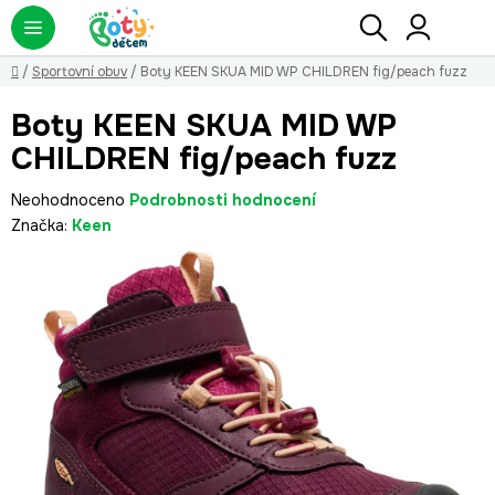
Přejít
Hledat
NÁ
KO
na
obsah
Domů
/
Sportovní obuv
/
Boty KEEN SKUA MID WP CHILDREN fig/peach fuzz
Boty KEEN SKUA MID WP
CHILDREN fig/peach fuzz
Průměrné
Neohodnoceno
Podrobnosti hodnocení
hodnocení
Značka:
Keen
produktu
je
0,0
z
5
hvězdiček.