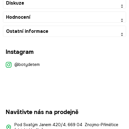
Diskuze
Hodnocení
Ostatní informace
Z
Instagram
á
p
@botydetem
a
t
í
Navštivte nás na prodejně
Pod Svatým Janem 420/4, 669 04 Znojmo-Přímětice