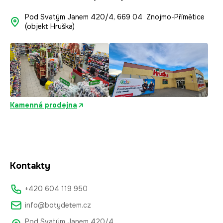
Pod Svatým Janem 420/4, 669 04 Znojmo-Přímětice
(objekt Hruška)
Kamenná prodejna
Kontakty
+420 604 119 950
info@botydetem.cz
Pod Svatým Janem 420/4