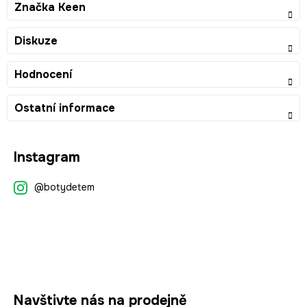
Značka
Keen
Diskuze
Hodnocení
Ostatní informace
Z
Instagram
á
p
@botydetem
a
t
í
Navštivte nás na prodejně