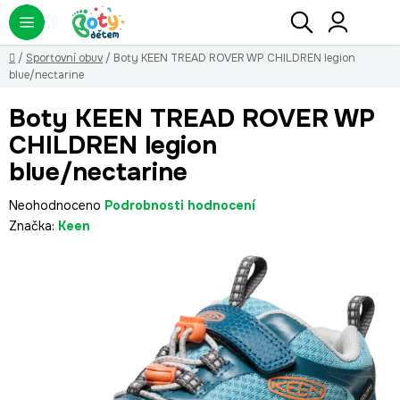
Přejít
Hledat
NÁ
KO
na
obsah
Domů
/
Sportovní obuv
/
Boty KEEN TREAD ROVER WP CHILDREN legion
blue/nectarine
Boty KEEN TREAD ROVER WP
CHILDREN legion
blue/nectarine
Průměrné
Neohodnoceno
Podrobnosti hodnocení
hodnocení
Značka:
Keen
produktu
je
0,0
z
5
hvězdiček.