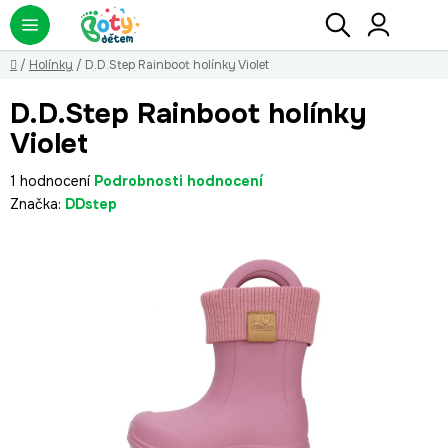
Přejít
Hledat
NÁ
KO
na
obsah
Domů
/
Holínky
/
D.D.Step Rainboot holínky Violet
D.D.Step Rainboot holínky
Violet
Průměrné
1 hodnocení
Podrobnosti hodnocení
hodnocení
Značka:
DDstep
produktu
je
5,0
z
5
hvězdiček.