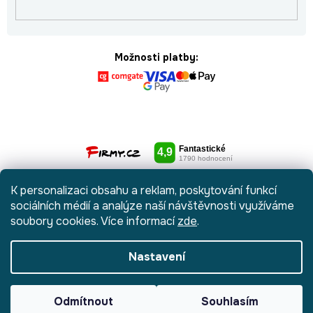
Možnosti platby:
K personalizaci obsahu a reklam, poskytování funkcí
sociálních médií a analýze naší návštěvnosti využíváme
soubory cookies. Více informací
zde
.
Nastavení
Vytvořil Shoptet
|
Anque Media
Odmítnout
Souhlasím
Copyright 2026
Botydetem.cz
. Všechna práva vyhrazena.
Upravit