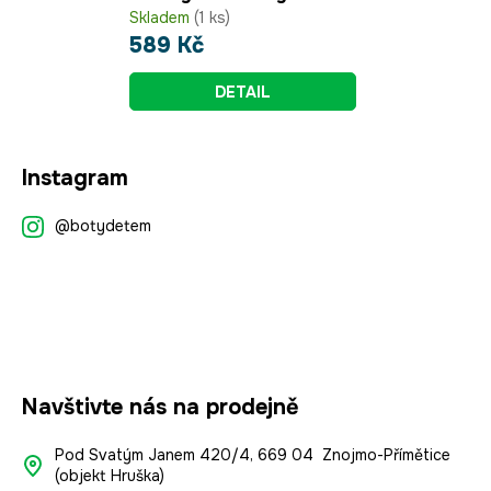
Skladem
(1 ks)
589 Kč
DETAIL
Z
Instagram
á
p
@botydetem
a
t
í
Navštivte nás na prodejně
Pod Svatým Janem 420/4, 669 04 Znojmo-Přímětice
(objekt Hruška)