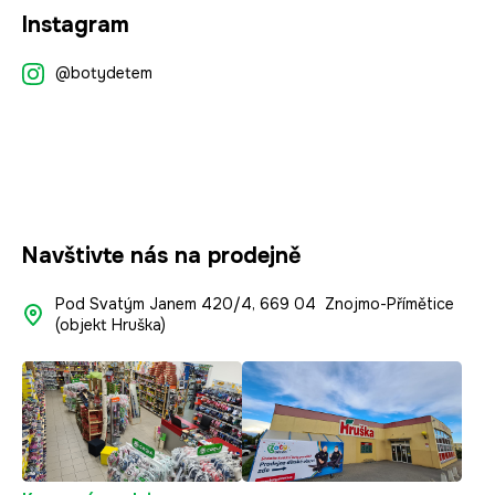
Z
Instagram
á
p
@botydetem
a
t
í
Navštivte nás na prodejně
Pod Svatým Janem 420/4, 669 04 Znojmo-Přímětice
(objekt Hruška)