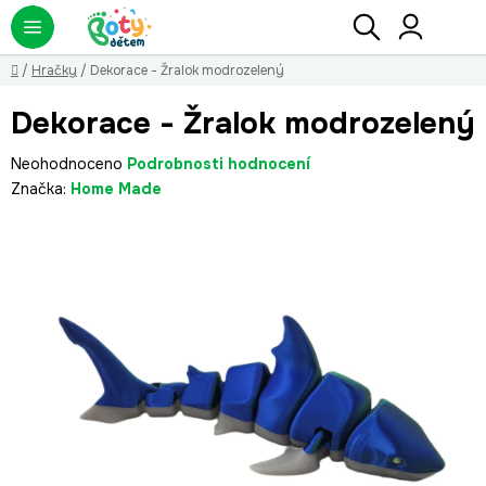
Přejít
Hledat
NÁ
KO
na
obsah
Domů
/
Hračky
/
Dekorace - Žralok modrozelený
Dekorace - Žralok modrozelený
Průměrné
Neohodnoceno
Podrobnosti hodnocení
hodnocení
Značka:
Home Made
produktu
je
0,0
z
5
hvězdiček.