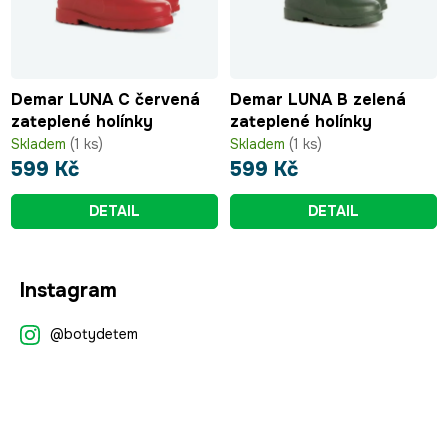
Demar LUNA C červená
Demar LUNA B zelená
zateplené holínky
zateplené holínky
Skladem
(1 ks)
Skladem
(1 ks)
599 Kč
599 Kč
DETAIL
DETAIL
Z
Instagram
á
p
@botydetem
a
t
í