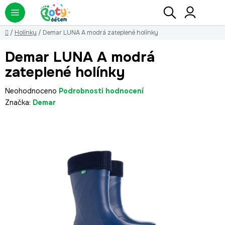
Přejít
Hledat
NÁ
KO
na
obsah
Domů
/
Holínky
/
Demar LUNA A modrá zateplené holínky
Demar LUNA A modrá
zateplené holínky
Průměrné
Neohodnoceno
Podrobnosti hodnocení
hodnocení
Značka:
Demar
produktu
je
0,0
z
5
hvězdiček.