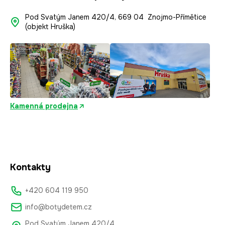
Pod Svatým Janem 420/4, 669 04 Znojmo-Přímětice
(objekt Hruška)
Kamenná prodejna
Kontakty
+420 604 119 950
info@botydetem.cz
Pod Svatým Janem 420/4