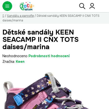
Přejít
Hledat
NÁ
KO
na
obsah
Domů
/
Sandály a pantofle
/
Dětské sandály KEEN SEACAMP II CNX TOTS
daises/marina
Dětské sandály KEEN
SEACAMP II CNX TOTS
daises/marina
Průměrné
Neohodnoceno
Podrobnosti hodnocení
hodnocení
Značka:
Keen
produktu
je
0,0
z
5
hvězdiček.