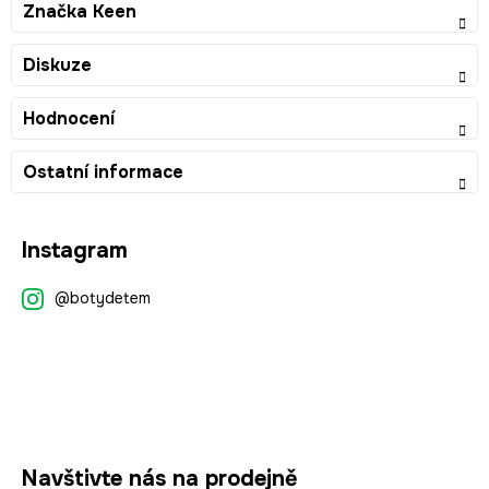
Značka
Keen
Diskuze
Hodnocení
Ostatní informace
Z
Instagram
á
p
@botydetem
a
t
í
Navštivte nás na prodejně