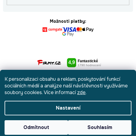
Možnosti platby:
K personalizaci obsahu a reklam, poskytování funkcí
sociálních médií a analýze naší návštěvnosti využíváme
soubory cookies. Více informací
zde
.
Nastavení
Vytvořil Shoptet
|
Anque Media
Odmítnout
Souhlasím
Copyright 2026
Botydetem.cz
. Všechna práva vyhrazena.
Upravit