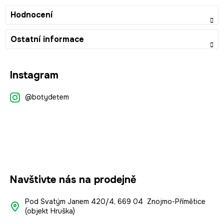
Hodnocení
Ostatní informace
Z
Instagram
á
p
@botydetem
a
t
í
Navštivte nás na prodejně
Pod Svatým Janem 420/4, 669 04 Znojmo-Přímětice
(objekt Hruška)