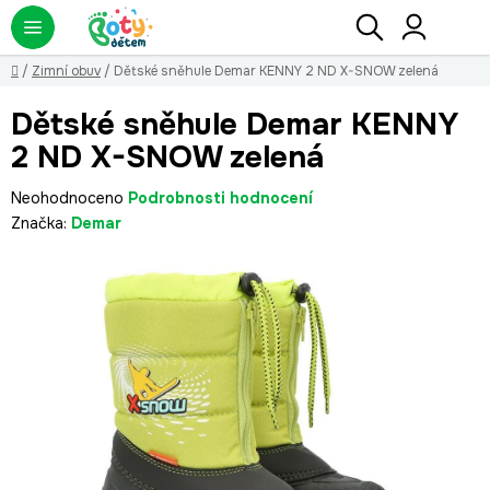
Přejít
Hledat
NÁ
KO
na
obsah
Domů
/
Zimní obuv
/
Dětské sněhule Demar KENNY 2 ND X-SNOW zelená
Dětské sněhule Demar KENNY
2 ND X-SNOW zelená
Průměrné
Neohodnoceno
Podrobnosti hodnocení
hodnocení
Značka:
Demar
produktu
je
0,0
z
5
hvězdiček.