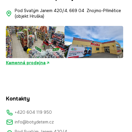
Pod Svatým Janem 420/4, 669 04 Znojmo-Přímětice
(objekt Hruška)
Kamenná prodejna
Kontakty
+420 604 119 950
info@botydetem.cz
Pod Svatým Janem 420/4