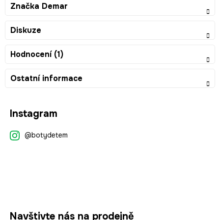
Značka
Demar
Diskuze
Hodnocení (1)
Ostatní informace
Z
Instagram
á
p
@botydetem
a
t
í
Navštivte nás na prodejně