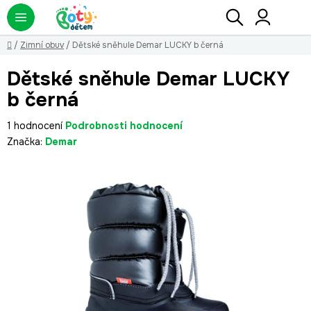
Přejít
Hledat
NÁ
KO
na
obsah
Domů
/
Zimní obuv
/
Dětské sněhule Demar LUCKY b černá
Dětské sněhule Demar LUCKY
b černá
Průměrné
1 hodnocení
Podrobnosti hodnocení
hodnocení
Značka:
Demar
produktu
je
5,0
z
5
hvězdiček.