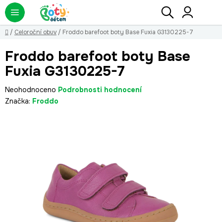
Přejít
Hledat
NÁ
KO
na
obsah
Domů
/
Celoroční obuv
/
Froddo barefoot boty Base Fuxia G3130225-7
Froddo barefoot boty Base
Fuxia G3130225-7
Průměrné
Neohodnoceno
Podrobnosti hodnocení
hodnocení
Značka:
Froddo
produktu
je
0,0
z
5
hvězdiček.