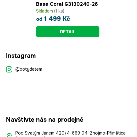
Base Coral G3130240-26
Skladem
(1 ks)
1 499 Kč
od
DETAIL
Z
Instagram
á
p
@botydetem
a
t
í
Navštivte nás na prodejně
Pod Svatým Janem 420/4, 669 04 Znojmo-Přímětice