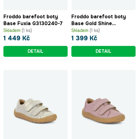
Froddo barefoot boty
Froddo barefoot boty
Base Fuxia G3130240-7
Base Gold Shine
G3130225-10
Skladem
(1 ks)
Skladem
(1 ks)
1 449 Kč
1 399 Kč
DETAIL
DETAIL