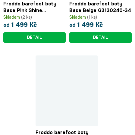
Froddo barefoot boty
Froddo barefoot boty
Base Pink Shine
Base Beige G3130240-34
G3130240-10
Skladem
(2 ks)
Skladem
(1 ks)
1 499 Kč
1 499 Kč
od
od
DETAIL
DETAIL
Froddo barefoot boty