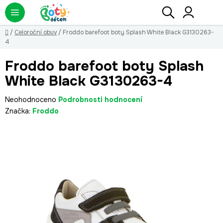
Přejít
Hledat
NÁ
KO
na
obsah
Domů
/
Celoroční obuv
/
Froddo barefoot boty Splash White Black G3130263-
4
Froddo barefoot boty Splash
White Black G3130263-4
Průměrné
Neohodnoceno
Podrobnosti hodnocení
hodnocení
Značka:
Froddo
produktu
je
0,0
z
5
hvězdiček.