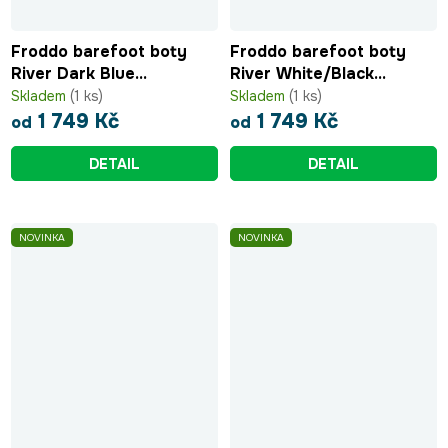
Froddo barefoot boty
Froddo barefoot boty
River Dark Blue
River White/Black
G3130286
G3130286-3
Skladem
(1 ks)
Skladem
(1 ks)
1 749 Kč
1 749 Kč
od
od
DETAIL
DETAIL
NOVINKA
NOVINKA