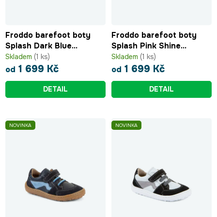
Froddo barefoot boty
Froddo barefoot boty
Splash Dark Blue
Splash Pink Shine
G3130263
G3130263-6
Skladem
(1 ks)
Skladem
(1 ks)
1 699 Kč
1 699 Kč
od
od
DETAIL
DETAIL
NOVINKA
NOVINKA