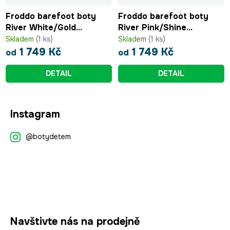
Froddo barefoot boty
Froddo barefoot boty
River White/Gold
River Pink/Shine
G3130286-8
G3130286-5
Skladem
(1 ks)
Skladem
(1 ks)
1 749 Kč
1 749 Kč
od
od
DETAIL
DETAIL
Z
Instagram
á
p
@botydetem
a
t
í
Navštivte nás na prodejně