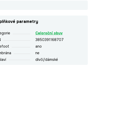
plňkové parametry
egorie
Celoroční obuv
N
3850391168707
efoot
ano
mbrána
ne
laví
dívčí/dámské