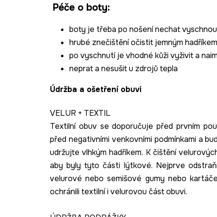
Péče o boty:
boty je třeba po nošení nechat vyschnout
hrubé znečištění očistit jemným hadříkem
po vyschnutí je vhodné kůži vyživit a n
neprat a nesušit u zdrojů tepla
Údržba a ošetření obuvi
VELUR + TEXTIL
Textilní obuv se doporučuje před prvním pou
před negativními venkovními podmínkami a bude
udržujte vlhkým hadříkem. K čištění velurový
aby byly tyto části lýtkové. Nejprve odstra
velurové nebo semišové gumy nebo kartáče. 
ochránili textilní i velurovou část obuvi.