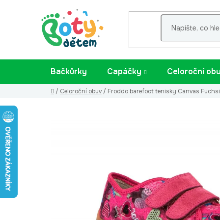
Přejít
na
obsah
Bačkůrky
Capáčky
Celoroční ob
Domů
/
Celoroční obuv
/
Froddo barefoot tenisky Canvas Fuchs