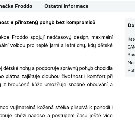
načka
Froddo
Ostatní informace
nost a přirozený pohyb bez kompromisů
Do
kce Froddo spojují nadčasový design, maximální
Kat
lní volbou pro teplé jarní a letní dny, kdy dětské
EA
Bar
Me
j dětské nohy a podporuje správný pohyb chodidla
Poh
ho plátna zajišťuje dlouhou životnost i komfort při
ipy z broušené kůže umožňuje snadné obouvání a
mco vyjímatelná kožená stélka přispívá k pohodlí i
podobuje chůzi naboso a postupem času ještě více