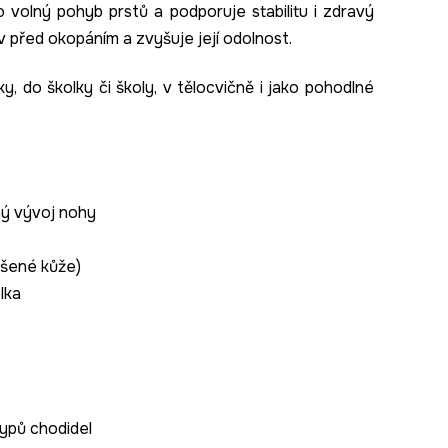
 volný pohyb prstů a podporuje stabilitu i zdravý
 před okopáním a zvyšuje její odolnost.
y, do školky či školy, v tělocvičně i jako pohodlné
ný vývoj nohy
ušené kůže)
lka
typů chodidel