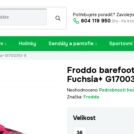
Potřebujete poradit? Zavolejt
604 119 950
(Po - Pá 9:0
uv
Holínky
Sandály a pantofle
Sportovní
ia+ G1700310-9
Froddo barefoot
Fuchsia+ G1700
Průměrné
Neohodnoceno
Podrobnosti ho
hodnocení
Značka:
Froddo
produktu
je
Velikost
0,0
z
5
36