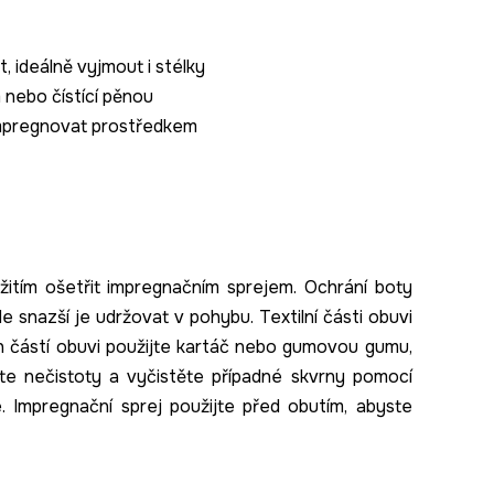
, ideálně vyjmout i stélky
 nebo čístící pěnou
aimpregnovat prostředkem
žitím ošetřit impregnačním sprejem. Ochrání boty
 snazší je udržovat v pohybu. Textilní části obuvi
ch částí obuvi použijte kartáč nebo gumovou gumu,
ňte nečistoty a vyčistěte případné skvrny pomocí
Impregnační sprej použijte před obutím, abyste