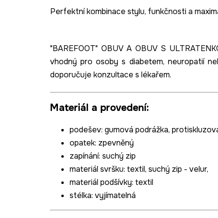
Perfektní kombinace stylu, funkčnosti a maximál
"BAREFOOT" OBUV A OBUV S ULTRATENKOU
vhodný pro osoby s diabetem, neuropatií ne
doporučuje konzultace s lékařem.
Materiál a provedení:
podešev
: gumová podrážka, protiskluzov
opatek: zpevněný
zapínání: suchý zip
materiál svršku: textil, suchý zip -
velur,
materiál podšívky
: textil
stélka
: vyjímatelná