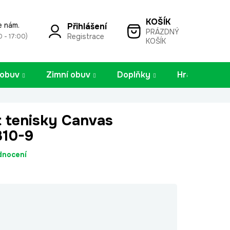
e nám.
Přihlášení
PRÁZDNÝ
NÁKUPNÍ
Registrace
0 - 17:00)
KOŠÍK
KOŠÍK
 obuv
Zimní obuv
Doplňky
Hračky
 tenisky Canvas
310-9
dnocení