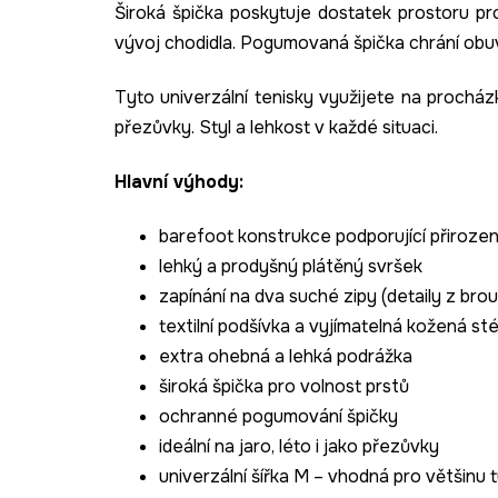
Široká špička poskytuje dostatek prostoru pro
vývoj chodidla. Pogumovaná špička chrání obuv
Tyto univerzální tenisky využijete na procházk
přezůvky. Styl a lehkost v každé situaci.
Hlavní výhody:
barefoot konstrukce podporující přiroze
lehký a prodyšný plátěný svršek
zapínání na dva suché zipy (detaily z bro
textilní podšívka a vyjímatelná kožená sté
extra ohebná a lehká podrážka
široká špička pro volnost prstů
ochranné pogumování špičky
ideální na jaro, léto i jako přezůvky
univerzální šířka M – vhodná pro většinu 