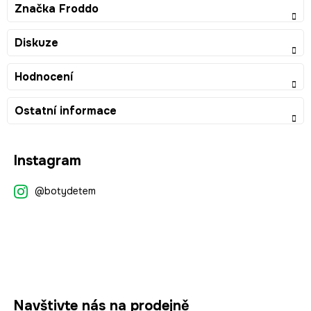
Značka
Froddo
Diskuze
Hodnocení
Ostatní informace
Z
Instagram
á
p
@botydetem
a
t
í
Navštivte nás na prodejně