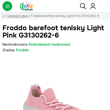
Přejít
Hledat
NÁ
KO
na
obsah
Domů
/
Celoroční obuv
/
Froddo barefoot tenisky Light Pink G3130262-6
Froddo barefoot tenisky Light
Pink G3130262-6
Průměrné
Neohodnoceno
Podrobnosti hodnocení
hodnocení
Značka:
Froddo
produktu
je
0,0
z
5
hvězdiček.