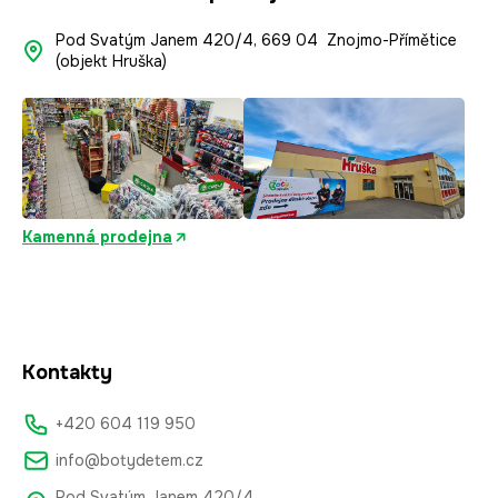
Pod Svatým Janem 420/4, 669 04 Znojmo-Přímětice
(objekt Hruška)
Kamenná prodejna
Kontakty
+420 604 119 950
info@botydetem.cz
Pod Svatým Janem 420/4