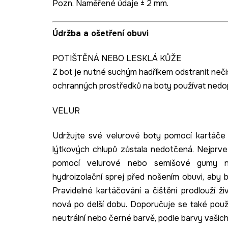
Pozn. Naměřené údaje ± 2 mm.
Údržba a ošetření obuvi
POTIŠTĚNÁ NEBO LESKLÁ KŮŽE
Z bot je nutné suchým hadříkem odstranit nečis
ochranných prostředků na boty používat ned
VELUR
Udržujte své velurové boty pomocí kartáče
lýtkových chlupů zůstala nedotčená. Nejprve
pomocí velurové nebo semišové gumy n
hydroizolační sprej před nošením obuvi, aby 
Pravidelné kartáčování a čištění prodlouží ž
nová po delší dobu. Doporučuje se také použ
neutrální nebo černé barvě, podle barvy vašich