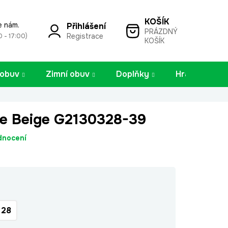
e nám.
Přihlášení
PRÁZDNÝ
NÁKUPNÍ
Registrace
0 - 17:00)
KOŠÍK
KOŠÍK
 obuv
Zimní obuv
Doplňky
Hračky
ie Beige G2130328-39
dnocení
28