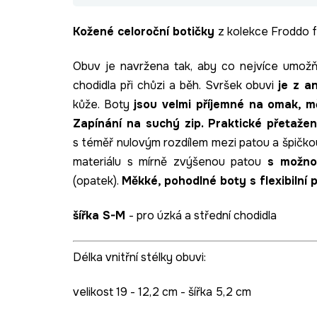
Kožené celoroční botičky
z kolekce Froddo fl
Obuv je navržena tak, aby co nejvíce umož
chodidla při chůzi a běh. Svršek obuvi
je z a
kůže. Boty
jsou velmi příjemné na omak, 
Zapínání na suchý zip.
Praktické přetažen
s téměř nulovým rozdílem mezi patou a špičko
materiálu s mírně zvýšenou patou
s možnos
(opatek).
Měkké, pohodlné boty s flexibilní 
šířka S-M
- pro úzká a střední chodidla
Délka vnitřní stélky obuvi:
velikost 19 - 12,2 cm - šířka 5,2 cm