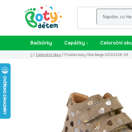
Přejít
na
obsah
Bačkůrky
Capáčky
Celoroční ob
Domů
/
Celoroční obuv
/
Froddo boty Ollie Beige G2130328-39