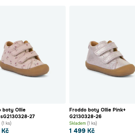
 boty Ollie
Froddo boty Ollie Pink+
rsG2130328-27
G2130328-26
m
(1 ks)
Skladem
(1 ks)
 Kč
1 499 Kč