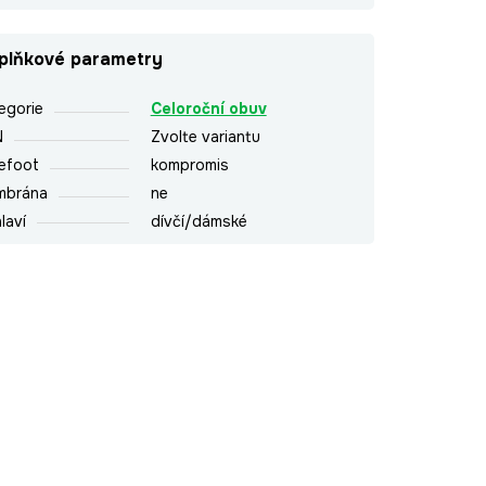
plňkové parametry
egorie
Celoroční obuv
N
Zvolte variantu
efoot
kompromis
mbrána
ne
laví
dívčí/dámské