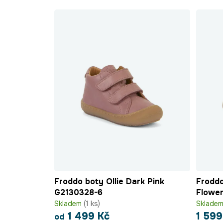
Froddo boty Ollie Dark Pink
Froddo
G2130328-6
Flowe
Skladem
(1 ks)
Sklade
1 499 Kč
1 599
od