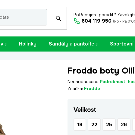
Potřebujete poradit? Zavolejt
604 119 950
(Po - Pá 9:0
uv
Holínky
Sandály a pantofle
Sportovní
Froddo boty Oll
Průměrné
Neohodnoceno
Podrobnosti ho
hodnocení
Značka:
Froddo
produktu
je
Velikost
0,0
z
5
19
22
25
26
hvězdiček.