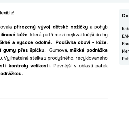
exible!
Do
ňovala
přirozený vývoj dětské nožičky
a pohyb
Kat
nilinové kůže
, která patří mezi nejkvalitnější druhy
EA
měkké a vysoce odolné.
Podšívka obuvi - kůže.
Bar
í gumy přes špičku.
Gumová,
měkká podrážka
Me
u. Vyjímatelná stélka z prodyšného, recyklovaného
Poh
tí kontroly velikosti.
Pevnější v oblasti patek
podrážkou.