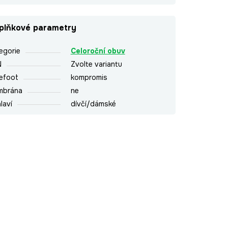
plňkové parametry
egorie
Celoroční obuv
N
Zvolte variantu
efoot
kompromis
mbrána
ne
laví
dívčí/dámské