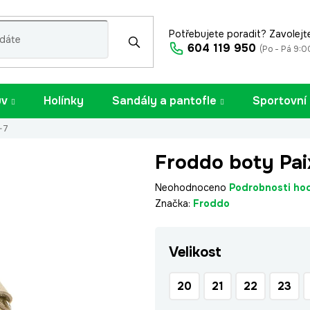
Potřebujete poradit? Zavolejt
604 119 950
(Po - Pá 9:0
uv
Holínky
Sandály a pantofle
Sportovní
-7
Froddo boty Pai
Průměrné
Neohodnoceno
Podrobnosti ho
hodnocení
Značka:
Froddo
produktu
je
Velikost
0,0
z
5
20
21
22
23
hvězdiček.