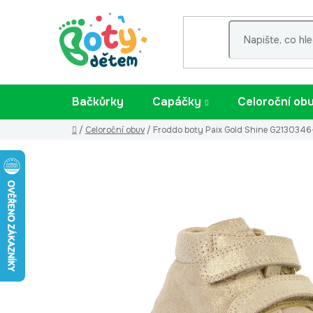
Přejít
na
obsah
Bačkůrky
Capáčky
Celoroční ob
Domů
/
Celoroční obuv
/
Froddo boty Paix Gold Shine G2130346