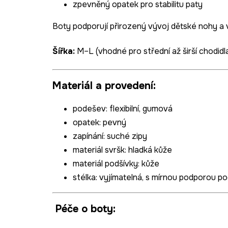
zpevněný opatek pro stabilitu paty
Boty podporují přirozený vývoj dětské nohy a v
Šířka:
M–L (vhodné pro střední až širší chodidl
Materiál a provedení:
podešev
: flexibilní, gumová
opatek: pevný
zapínání: suché zipy
materiál svršk
:
hladká kůže
materiál podšívky
: kůže
stélka
: vyjímatelná, s mírnou podporou p
Péče o boty: