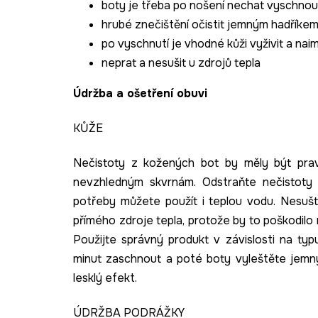
boty je třeba po nošení nechat vyschnout
hrubé znečištění očistit jemným hadříkem
po vyschnutí je vhodné kůži vyživit a na
neprat a nesušit u zdrojů tepla
Údržba a ošetření obuvi
KŮŽE
Nečistoty z kožených bot by měly být prav
nevzhledným skvrnám. Odstraňte nečistoty 
potřeby můžete použít i teplou vodu. Nesušte
přímého zdroje tepla, protože by to poškodilo 
Použijte správný produkt v závislosti na ty
minut zaschnout a poté boty vyleštěte jemn
lesklý efekt.
ÚDRŽBA PODRÁŽKY