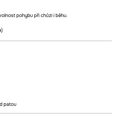
olnost pohybu při chůzi i běhu.
a)
od patou