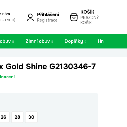
e nám.
Přihlášení
PRÁZDNÝ
NÁKUPNÍ
Registrace
0 - 17:00)
KOŠÍK
KOŠÍK
 obuv
Zimní obuv
Doplňky
Hračky
x Gold Shine G2130346-7
dnocení
26
28
30