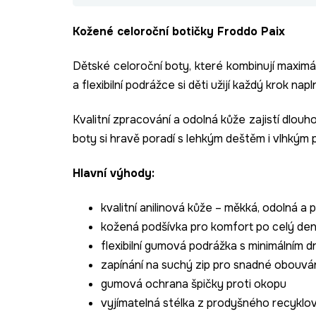
Kožené celoroční botičky Froddo Paix
Dětské celoroční boty, které kombinují maximá
a flexibilní podrážce si děti užijí každý krok napln
Kvalitní zpracování a odolná kůže zajistí dlouh
boty si hravě poradí s lehkým deštěm i vlhkým
Hlavní výhody:
kvalitní anilinová kůže – měkká, odolná a 
kožená podšívka pro komfort po celý de
flexibilní gumová podrážka s minimálním 
zapínání na suchý zip pro snadné obouvá
gumová ochrana špičky proti okopu
vyjímatelná stélka z prodyšného recyklo