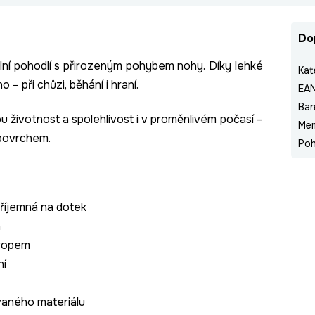
Do
lní pohodlí s přirozeným pohybem nohy. Díky lehké
Kat
o – při chůzi, běhání i hraní.
EA
Bar
ou životnost a spolehlivost i v proměnlivém počasí –
Me
 povrchem.
Poh
příjemná na dotek
n
dropem
ní
vaného materiálu