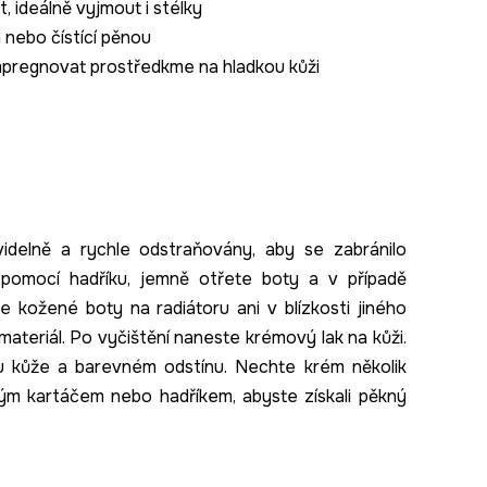
, ideálně vyjmout i stélky
 nebo čístící pěnou
impregnovat prostředkme na hladkou kůži
idelně a rychle odstraňovány, aby se zabránilo
pomocí hadříku, jemně otřete boty a v případě
 kožené boty na radiátoru ani v blízkosti jiného
materiál. Po vyčištění naneste krémový lak na kůži.
pu kůže a barevném odstínu. Nechte krém několik
ým kartáčem nebo hadříkem, abyste získali pěkný