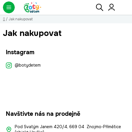
Přejít
Hledat
NÁ
KO
na
obsah
Domů
/
Jak nakupovat
Jak nakupovat
Z
Instagram
á
p
@botydetem
a
t
í
Navštivte nás na prodejně
Pod Svatým Janem 420/4, 669 04 Znojmo-Přímětice