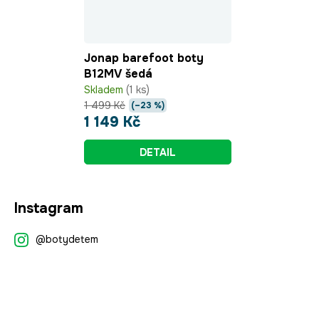
Jonap barefoot boty
B12MV šedá
Skladem
(1 ks)
1 499 Kč
(–23 %)
1 149 Kč
DETAIL
Z
Instagram
á
p
@botydetem
a
t
í