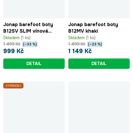
Jonap barefoot boty
Jonap barefoot boty
B12SV SLIM vínová
B12MV khaki
růžová hvězdičky
Skladem
(1 ks)
Skladem
(1 ks)
1 499 Kč
1 499 Kč
(–33 %)
(–23 %)
999 Kč
1 149 Kč
DETAIL
DETAIL
VÝPRODEJ