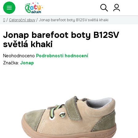
Přejít
Hledat
NÁ
KO
na
obsah
Domů
/
Celoroční obuv
/
Jonap barefoot boty B12SV světlá khaki
Jonap barefoot boty B12SV
světlá khaki
Průměrné
Neohodnoceno
Podrobnosti hodnocení
hodnocení
Značka:
Jonap
produktu
je
0,0
z
5
hvězdiček.