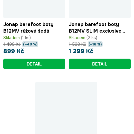
Jonap barefoot boty
Jonap barefoot boty
B12MV růžová šedá
B12MV SLIM exclusive
růžová-bílostříbrný třpyt
Skladem
(1 ks)
Skladem
(2 ks)
1 499 Kč
1 599 Kč
(–40 %)
(–18 %)
899 Kč
1 299 Kč
DETAIL
DETAIL