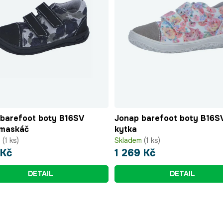
barefoot boty B16SV
Jonap barefoot boty B16S
 maskáč
kytka
m
(1 ks)
Skladem
(1 ks)
 Kč
1 269 Kč
DETAIL
DETAIL