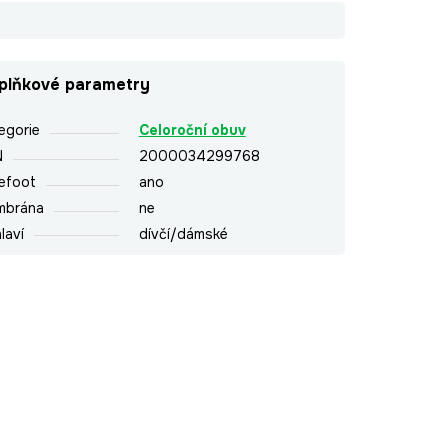
plňkové parametry
egorie
Celoroční obuv
N
2000034299768
efoot
ano
mbrána
ne
laví
dívčí/dámské