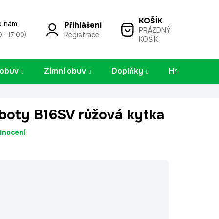
e nám.
Přihlášení
PRÁZDNÝ
NÁKUPNÍ
Registrace
0 - 17:00)
KOŠÍK
KOŠÍK
 obuv
Zimní obuv
Doplňky
Hračky
boty B16SV růžová kytka
dnocení