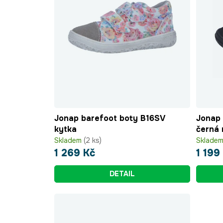
Jonap barefoot boty B16SV
Jonap 
kytka
černá
Skladem
(2 ks)
Sklade
1 269 Kč
1 199
DETAIL