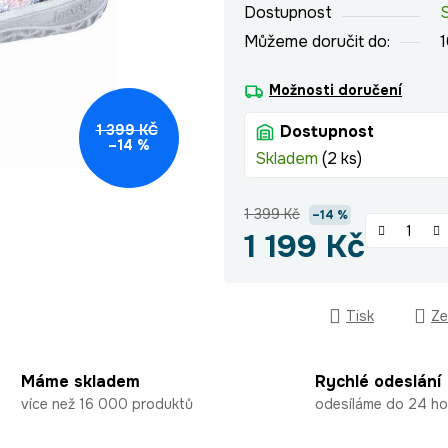
Dostupnost
Můžeme doručit do:
Možnosti doručení
1 399 KČ
Dostupnost
–14 %
Skladem
(2 ks)
1 399 Kč
–14 %
1 199 Kč
Měrná cena:
Tisk
Ze
Máme skladem
Rychlé odeslání
více než 16 000 produktů
odesíláme do 24 ho