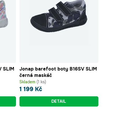
V SLIM
Jonap barefoot boty B16SV SLIM
černá maskáč
Skladem
(1 ks)
1 199 Kč
DETAIL