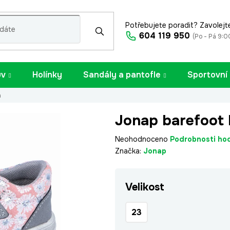
Potřebujete poradit? Zavolejt
604 119 950
(Po - Pá 9:0
uv
Holínky
Sandály a pantofle
Sportovní
a
Jonap barefoot 
Průměrné
Neohodnoceno
Podrobnosti ho
hodnocení
Značka:
Jonap
produktu
je
Velikost
0,0
z
5
23
hvězdiček.