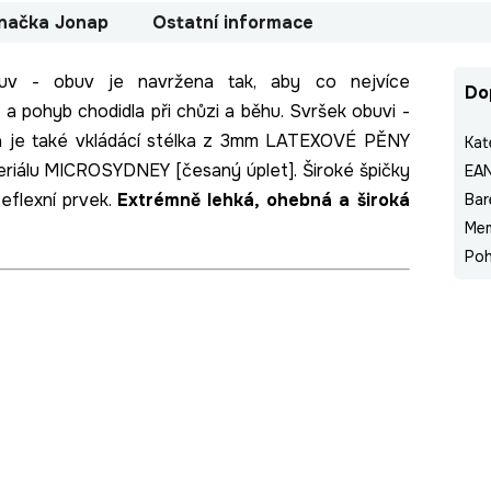
načka
Jonap
Ostatní informace
uv - obuv je navržena tak, aby co nejvíce
Do
y
a pohyb chodidla při chůzi a běhu. Svršek obuvi -
ová je také vkládácí stélka z 3mm LATEXOVÉ PĚNY
Kat
eriálu MICROSYDNEY [česaný úplet]. Široké špičky
EA
eflexní prvek.
E
xtrémně lehká, ohebná a široká
Bar
Me
Poh