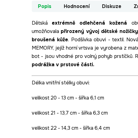
Popis
Hodnocení
Diskuze
Z
Dětská
extrémně odlehčená kožená
ob
umožňovala
přirozený vývoj dětské nožičk
broušená kůže
. Podšívka obuvi - textil. N
MEMORY, jejíž horní vrtsva je vyrobena z mat
bot - jsou vhodné pro volný pohyb prstíčků. R
podrážka v prstové části.
Délka vnitřní stélky obuvi:
velikost 20 - 13 cm - šířka 6,1 cm
velikost 21 - 13,7 cm - šířka 6,3 cm
velikost 22 - 14,3 cm - šířka 6,4 cm