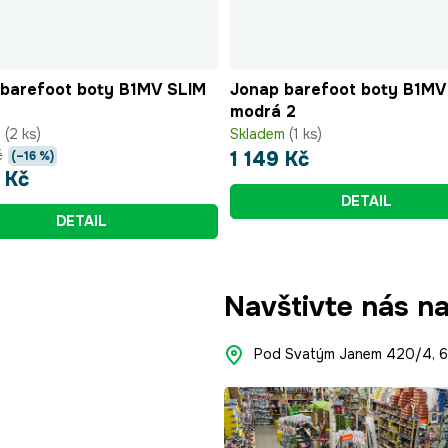
barefoot boty B1MV SLIM
Jonap barefoot boty B1MV
modrá 2
m
(2 ks)
Skladem
(1 ks)
č
1 149 Kč
(–16 %)
 Kč
DETAIL
DETAIL
Navštivte nás n
Pod Svatým Janem 420/4, 66