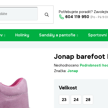
Potřebujete poradit? Zavolejt
604 119 950
(Po - Pá 9:0
uv
Holínky
Sandály a pantofle
Sportovní
Jonap barefoot 
Průměrné
Neohodnoceno
Podrobnosti ho
hodnocení
Značka:
Jonap
produktu
je
Velikost
0,0
z
5
23
24
28
hvězdiček.