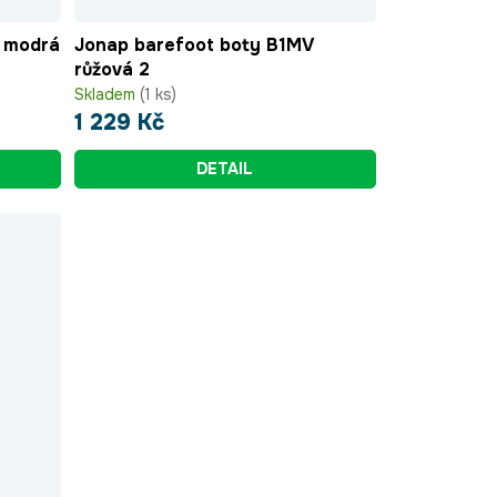
 modrá
Jonap barefoot boty B1MV
růžová 2
Skladem
(1 ks)
1 229 Kč
DETAIL