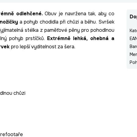
rémně odlehčené.
Obuv je navržena tak, aby co
Do
 nožičky
a pohyb chodidla při chůzi a běhu. Svršek
yjímatelná stélka z paměťové pěny pro pohodlnou
Kat
olný pohyb prstíčků.
E
xtrémně lehká, ohebná a
EA
prvek
pro lepší vyditelnost za šera.
Bar
Me
Poh
dlnou chůzi
barefootaře