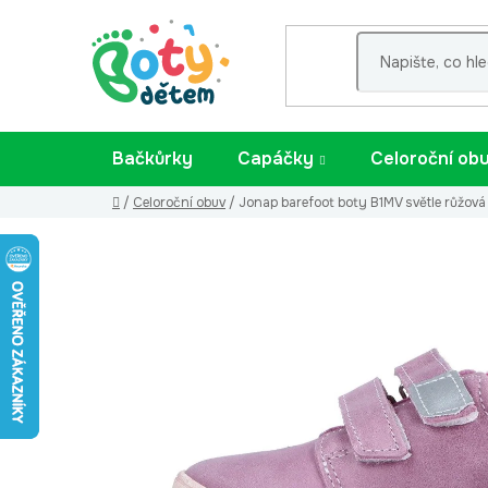
Přejít
na
obsah
Bačkůrky
Capáčky
Celoroční ob
Domů
/
Celoroční obuv
/
Jonap barefoot boty B1MV světle růžová