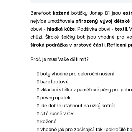
Barefoot
kožené
botičky Jonap B1 jsou
ext
nejvíce umožňovala
přirozený vývoj dětské
obuvi -
hladká
kůže
. Podšívka obuvi -
textil
.
V
chůzi
. Široké špičky bot jsou vhodné pro v
široká podrážka v prstové části. Reflexní 
Proč je musí Vaše děti mít?
boty vhodné pro celoroční nošení
barefootové
vkládací stélka z paměťové pěny pro poho
pevný opatek
jde dobře utáhnout na úzký kotník
šité ručně v ČR
kožené
vhodné jak pro začínající, tak i pokročilé 