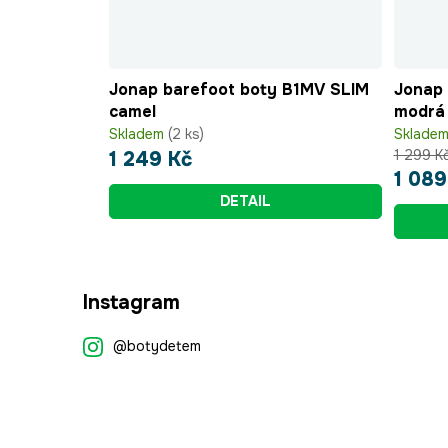
Jonap barefoot boty B1MV SLIM
Jonap 
camel
modrá
Skladem
(2 ks)
Sklade
1 299 K
1 249 Kč
1 089
DETAIL
Z
Instagram
á
p
@botydetem
a
t
í