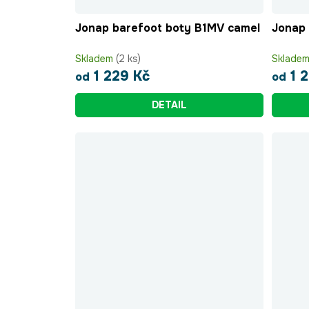
Jonap barefoot boty B1MV camel
Jonap 
Skladem
(2 ks)
Sklade
1 229 Kč
1 2
od
od
DETAIL