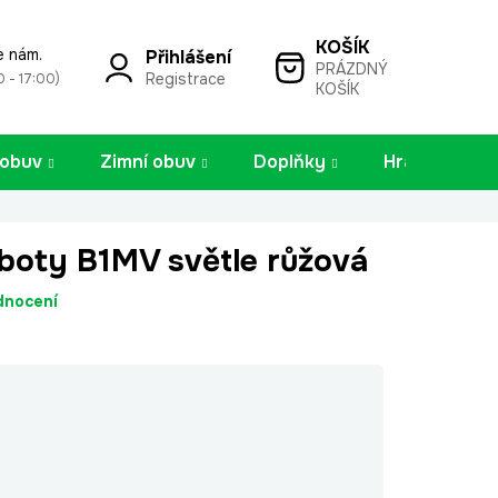
e nám.
Přihlášení
PRÁZDNÝ
NÁKUPNÍ
Registrace
0 - 17:00)
KOŠÍK
KOŠÍK
 obuv
Zimní obuv
Doplňky
Hračky
boty B1MV světle růžová
dnocení