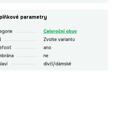
plňkové parametry
egorie
Celoroční obuv
N
Zvolte variantu
efoot
ano
mbrána
ne
laví
dívčí/dámské