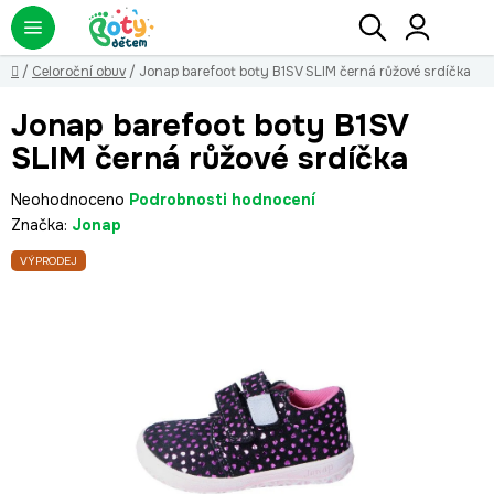
Přejít
Hledat
NÁ
KO
na
obsah
Domů
/
Celoroční obuv
/
Jonap barefoot boty B1SV SLIM černá růžové srdíčka
Jonap barefoot boty B1SV
SLIM černá růžové srdíčka
Průměrné
Neohodnoceno
Podrobnosti hodnocení
hodnocení
Značka:
Jonap
produktu
VÝPRODEJ
je
0,0
z
5
hvězdiček.