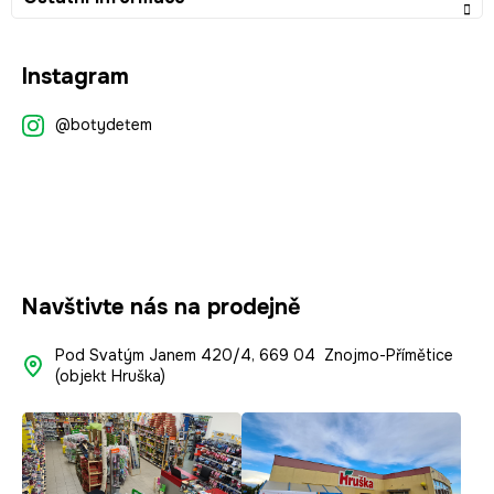
Z
Instagram
á
p
@botydetem
a
t
í
Navštivte nás na prodejně
Pod Svatým Janem 420/4, 669 04 Znojmo-Přímětice
(objekt Hruška)